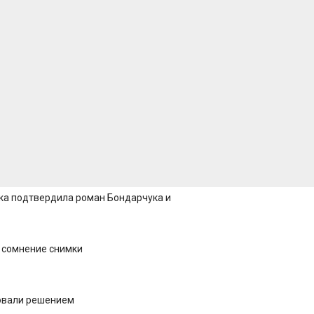
тка подтвердила роман Бондарчука и
д сомнение снимки
овали решением