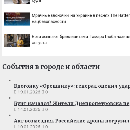
суда
Мрачные звоночки: на Украине в песнях The Hatter
нацбезопасности
Боги осыпают бриллиантами: Тамара Глоба назвала
августа
События в городе и области
Вдогонку «Орешнику»: генерал оценил удар
19.01.2026
0
Бунт начался? Жители Днепропетровска пе
14.01.2026
0
Акт возмездия. Российские дроны погрузил
10.01.2026
0