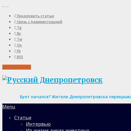
...
...
Предложить статью
Связь с Администрацией
Tg
Вк
Tw
Ок
Fb
RSS
Пожертвования
Бунт начался? Жители Днепропетровска перекрыва
Menu
Статьи
Интервью
Из жизни диких животных