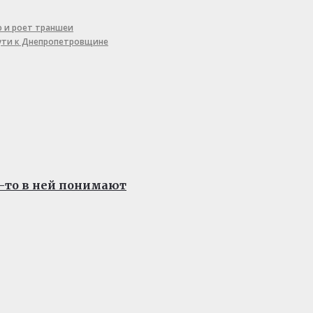
ю и роет траншеи
пути к Днепропетровщине
о-то в ней понимают