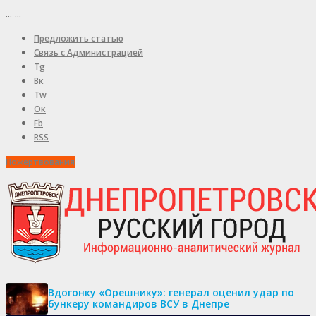
...
...
Предложить статью
Связь с Администрацией
Tg
Вк
Tw
Ок
Fb
RSS
Пожертвования
Вдогонку «Орешнику»: генерал оценил удар по
бункеру командиров ВСУ в Днепре