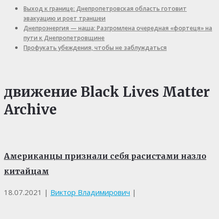
Выход к границе: Днепропетровская область готовит
эвакуацию и роет траншеи
Днепроэнергия — наша: Разгромлена очередная «фортеця» на
пути к Днепропетровщине
Профукать убеждения, чтобы не заблуждаться
движение Black Lives Matter
Archive
Американцы признали себя расистами назло
китайцам
18.07.2021
|
Виктор Владимирович
|