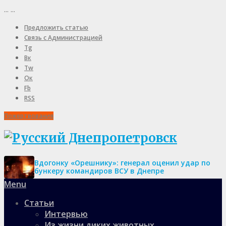
...
...
Предложить статью
Связь с Администрацией
Tg
Вк
Tw
Ок
Fb
RSS
Пожертвования
Вдогонку «Орешнику»: генерал оценил удар по
бункеру командиров ВСУ в Днепре
Menu
Статьи
Интервью
Из жизни диких животных