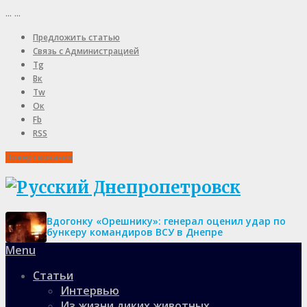
...
...
Предложить статью
Связь с Администрацией
Tg
Вк
Tw
Ок
Fb
RSS
Пожертвования
Вдогонку «Орешнику»: генерал оценил удар по
бункеру командиров ВСУ в Днепре
Menu
Статьи
Интервью
Из жизни диких животных