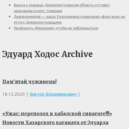
Выход к границе: Днепропетровская область готовит
эвакуацию и роет траншеи
Днепроэнергия — наша: Разгромлена очередная «фортеця» на
пути к Днепропетровщине
Профукать убеждения, чтобы не заблуждаться
Эдуард Ходос Archive
Пам’ятай чужинець!
18.12.2020
|
Виктор Владимирович
|
«Ужас: переполох в хабадской синагоге!!!»
Новости Хазарского каганата от Эдуарда