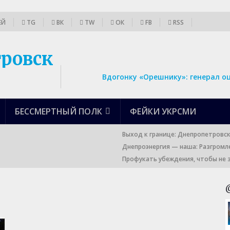
ЕЙ
TG
ВК
TW
ОК
FB
RSS
Вдогонку «Орешнику»: генерал о
БЕССМЕРТНЫЙ ПОЛК
ФЕЙКИ УКРСМИ
Выход к границе: Днепропетровс
Днепроэнергия — наша: Разгромл
Профукать убеждения, чтобы не 