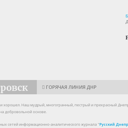
Б
Д
тровск
ГОРЯЧАЯ ЛИНИЯ ДНР
я и хорошел. Наш мудрый, многогранный, пестрый и прекрасный Днеп
на добровольной основе.
ьных сетей информационно-аналитического журнала "
Русский Днеп