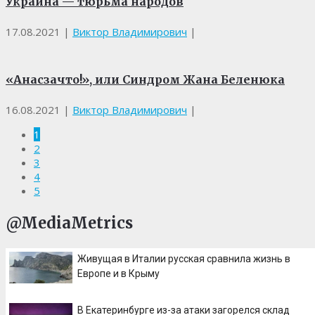
Украина — тюрьма народов
17.08.2021
|
Виктор Владимирович
|
«Анасзачто!», или Синдром Жана Беленюка
16.08.2021
|
Виктор Владимирович
|
1
2
3
4
5
@MediaMetrics
Живущая в Италии русская сравнила жизнь в
Европе и в Крыму
В Екатеринбурге из-за атаки загорелся склад