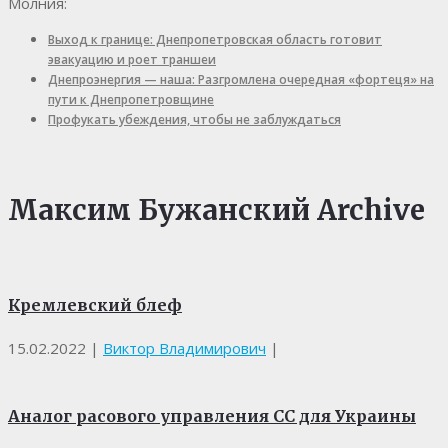
Молния:
Выход к границе: Днепропетровская область готовит
эвакуацию и роет траншеи
Днепроэнергия — наша: Разгромлена очередная «фортеця» на
пути к Днепропетровщине
Профукать убеждения, чтобы не заблуждаться
Максим Бужанский Archive
Кремлевский блеф
15.02.2022
|
Виктор Владимирович
|
Аналог расового управления СС для Украины