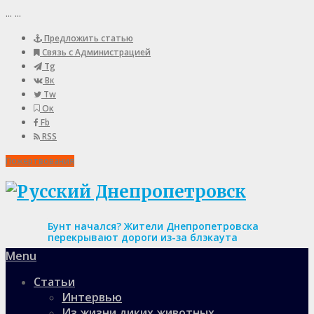
...
...
Предложить статью
Связь с Администрацией
Tg
Вк
Tw
Ок
Fb
RSS
Пожертвования
Бунт начался? Жители Днепропетровска
перекрывают дороги из-за блэкаута
Menu
Статьи
Интервью
Из жизни диких животных