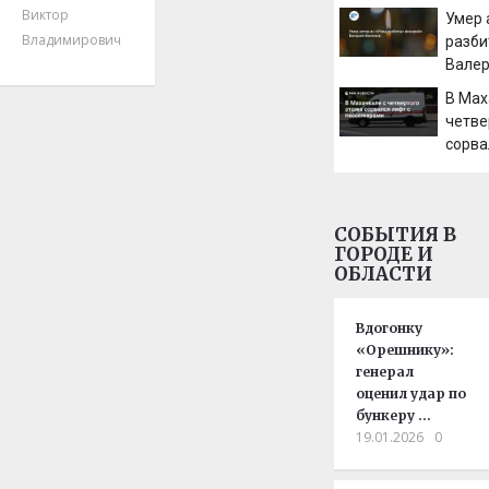
измен
Виктор
Умер 
сентя
Владимирович
разби
Вале
В Мах
четве
сорва
пасс
СОБЫТИЯ В
ГОРОДЕ И
ОБЛАСТИ
Вдогонку
«Орешнику»:
генерал
оценил удар по
бункеру …
19.01.2026
0