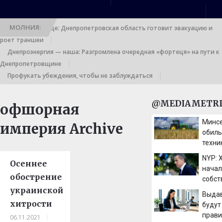
МОЛНИЯ:
Выход к границе: Днепропетровская область готовит эвакуацию и
роет траншеи
Днепроэнергия — наша: Разгромлена очередная «фортеця» на пути к
Днепропетровщине
Профукать убеждения, чтобы не заблуждаться
@MEDIAMETRI
офшорная
Минсе
империя Archive
обил
техни
выйти
NYP: 
Осеннее
начал
обострение
собст
украинской
карти
Выдав
долго
хитрости
будут
прави
06.11.2021
|