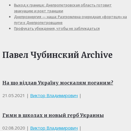
Выход к границе: Днепропетровская область готовит
эвакуацию и роет траншеи
Днепроэнергия — наша: Разгромлена очередная «фортеця» на
пути к Днепропетровщине
Профукать убеждения, чтобы не заблуждаться
Павел Чубинский Archive
На що віддав Україну москалям поганим?
21.05.2021
|
Виктор Владимирович
|
Гимн в школах и новый герб Украины
02.08.2020
|
Виктор Владимирович
|