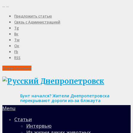
...
...
Предложить статью
Связь с Администрацией
Tg
Вк
Tw
Ок
Fb
RSS
Пожертвования
Бунт начался? Жители Днепропетровска
перекрывают дороги из-за блэкаута
Menu
Статьи
Интервью
Из жизни диких животных