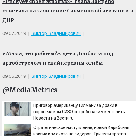
«Рискует своей жизнью»: глава Зайцево
ответила на заявление Савченко об агитации в
ДНР
09.07.2019
|
Виктор Владимирович
|
«Мама, это роботы?»: дети Донбасса под
артобстрелом и снайперским огнём
09.05.2019
|
Виктор Владимирович
|
@MediaMetrics
Приговор американцу Гилману за драки в
воронежском СИЗО потребовали ужесточить -
Новости на Вести.ru
Стратегическое наступление, новый Карибский
кризис или охота на лидеров. Три пути против