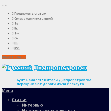
...
...
Предложить статью
Связь с Администрацией
Tg
Вк
Tw
Ок
Fb
RSS
Пожертвования
Бунт начался? Жители Днепропетровска
перекрывают дороги из-за блэкаута
Menu
Статьи
Интервью
Из жизни диких животных