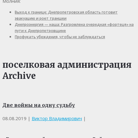
Молния:
Выход к границе: Днепропетровская область готовит
эвакуацию и роет траншеи
Днепроэнергия — наша: Разгромлена очередная «фортеця» на
пути к Днепропетровщине
Профукать убеждения, чтобы не заблуждаться
поселковая администрация
Archive
Две войны на одну судьбу
08.08.2019
|
Виктор Владимирович
|