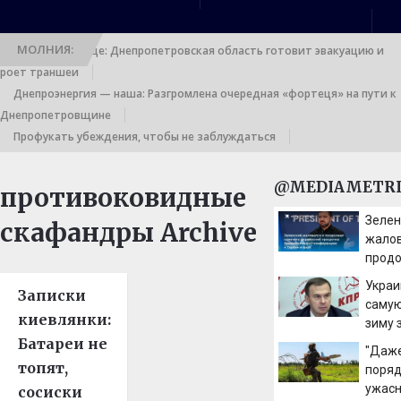
МОЛНИЯ:
Выход к границе: Днепропетровская область готовит эвакуацию и
роет траншеи
Днепроэнергия — наша: Разгромлена очередная «фортеця» на пути к
Днепропетровщине
Профукать убеждения, чтобы не заблуждаться
@MEDIAMETRI
противоковидные
Зелен
скафандры Archive
жалов
прод
клянч
Украи
Записки
украи
саму
проср
киевлянки:
зиму 
превр
Батареи не
годы 
"Даже
конф
Вести
топят,
поряд
Серби
ужасн
сосиски