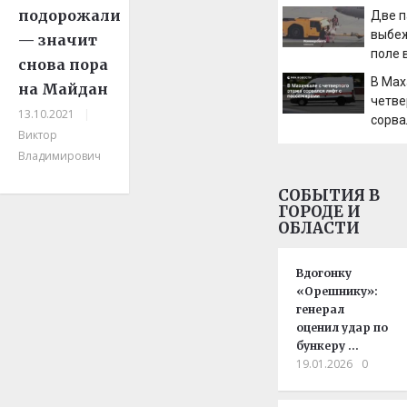
брита
подорожали
Две 
выбеж
— значит
поле 
снова пора
В Мах
на Майдан
четве
13.10.2021
|
сорва
Виктор
пасс
Владимирович
СОБЫТИЯ В
ГОРОДЕ И
ОБЛАСТИ
Вдогонку
«Орешнику»:
генерал
оценил удар по
бункеру …
19.01.2026
0