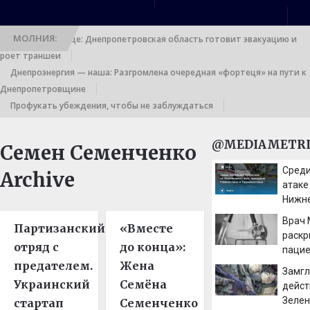
МОЛНИЯ:
Выход к границе: Днепропетровская область готовит эвакуацию и
роет траншеи
Днепроэнергия — наша: Разгромлена очередная «фортеця» на пути к
Днепропетровщине
Профукать убеждения, чтобы не заблуждаться
@MEDIAMETRI
Семен Семенченко
Среди
Archive
атаке
Нижне
граж
Врач
Партизанский
«Вместе
Узбек
раскр
Тадж
отряд с
до конца»:
пацие
предателем.
Жена
при о
Замг
дисп
Украинский
Семёна
дейст
Зелен
стартап
Семенченко