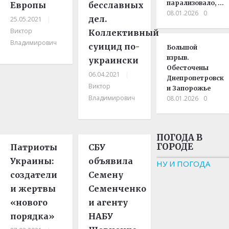
парализовало, …
Европы
бесславных
08.01.2026
0
дел.
25.05.2021
|
Виктор
Коллективный
Владимирович
суицид по-
Большой
взрыв.
украински
Обесточены
06.04.2021
|
Днепропетровск
Виктор
и Запорожье
Владимирович
08.01.2026
0
ПОГОДА В
ГОРОДЕ
Патриоты
СБУ
Украины:
объявила
НУ И ПОГОДА
создатели
Семену
и жертвы
Семенченко
«нового
и агенту
порядка»
НАБУ