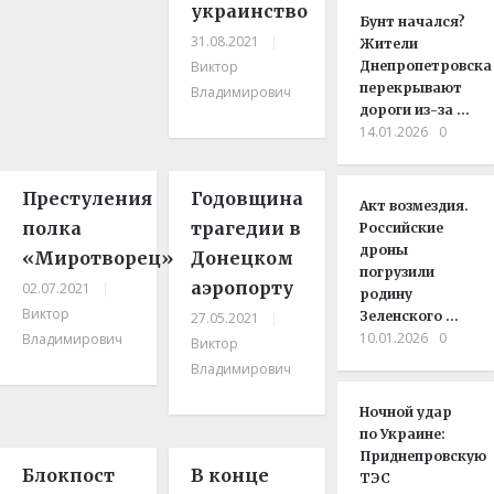
украинство
Бунт начался?
31.08.2021
|
Жители
Виктор
Днепропетровска
перекрывают
Владимирович
дороги из-за …
14.01.2026
0
Престуления
Годовщина
Акт возмездия.
полка
трагедии в
Российские
дроны
«Миротворец»
Донецком
погрузили
аэропорту
02.07.2021
|
родину
Виктор
Зеленского …
27.05.2021
|
10.01.2026
0
Владимирович
Виктор
Владимирович
Ночной удар
по Украине:
Приднепровскую
Блокпост
В конце
ТЭС