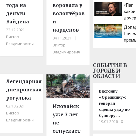
остав
года на
воровала у
«Пап,
выбор
какой
деньги
волонтёров
прод
доче
Байдена
и
10/08
Михал
Допар
Новос
нардепов
22.12.2021
|
счита
Почем
Виктор
самых
04.11.2021
|
премь
TVCen
Владимирович
Виктор
разго
Владимирович
СОБЫТИЯ В
ГОРОДЕ И
ОБЛАСТИ
Легендарная
днепровская
Вдогонку
рогулька
«Орешнику»:
генерал
Иловайск
03.10.2021
|
оценил удар по
Виктор
уже 7 лет
бункеру …
Владимирович
19.01.2026
0
не
отпускает