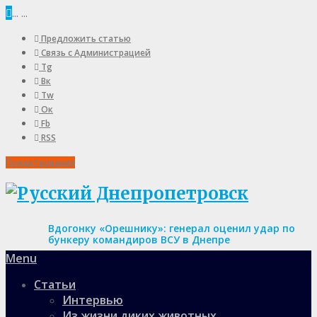
...
...
Предложить статью
Связь с Администрацией
Tg
Вк
Tw
Ок
Fb
RSS
Пожертвования
Вдогонку «Орешнику»: генерал оценил удар по
бункеру командиров ВСУ в Днепре
Menu
Статьи
Интервью
Из жизни диких животных