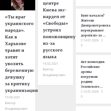
центре
Киева экс-
Бунт начался?
нардеп от
«Ты враг
Жители
«Свободы»
украинского
Днепропетровска
устроил
народа».
перекрывают
дороги из-за …
поножовщину
Как в
14.01.2026
из-за
Харькове
0
русского
травят и
языка
хотят
Акт возмездия.
уволить
16.02.2021
|
Российские
Виктор
беременную
дроны
Владимирович
девушку
погрузили
родину
за критику
Зеленского …
украинизации
10.01.2026
0
19.06.2021
|
Виктор
Владимирович