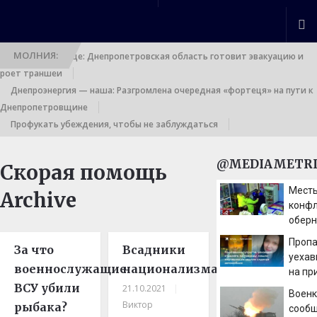
МОЛНИЯ:
Выход к границе: Днепропетровская область готовит эвакуацию и
роет траншеи
Днепроэнергия — наша: Разгромлена очередная «фортеця» на пути к
Днепропетровщине
Профукать убеждения, чтобы не заблуждаться
@MEDIAMETRI
Скорая помощь
Месть
Archive
конфл
оберн
родит
Пропа
За что
Всадники
Иркут
уехав
военнослужащие
национализма
на пр
ВСУ убили
мертв
21.10.2021
|
Военк
сиден
Виктор
рыбака?
сооб