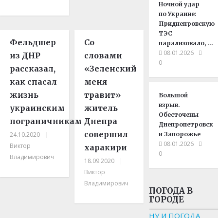
Ночной удар
по Украине:
Приднепровскую
ТЭС
Фельдшер
Со
парализовало, …
08.01.2026
из ДНР
словами
0
рассказал,
«Зеленский
как спасал
меня
жизнь
травит»
Большой
взрыв.
украинским
житель
Обесточены
пограничникам
Днепра
Днепропетровск
совершил
24.10.2020
|
и Запорожье
08.01.2026
Виктор
харакири
0
Владимирович
18.09.2020
|
Виктор
Владимирович
ПОГОДА В
ГОРОДЕ
НУ И ПОГОДА