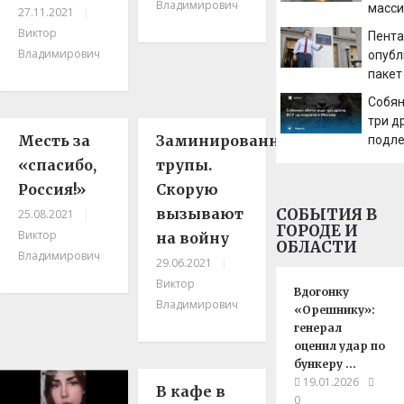
Владимирович
масс
27.11.2021
|
удара
Виктор
Пента
Владимирович
опубл
пакет
НЛО
Собян
три д
Месть за
Заминированные
подле
«спасибо,
трупы.
Россия!»
Скорую
вызывают
СОБЫТИЯ В
25.08.2021
|
ГОРОДЕ И
Виктор
на войну
ОБЛАСТИ
Владимирович
29.06.2021
|
Виктор
Вдогонку
Владимирович
«Орешнику»:
генерал
оценил удар по
бункеру …
19.01.2026
В кафе в
0