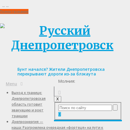
...
...
Пожертвования
Бунт начался? Жители Днепропетровска
перекрывают дороги из-за блэкаута
Молния:
Menu
Выход к границе:
Днепропетровская
X
область готовит
эвакуацию и роет
траншеи
Днепроэнергия —
наша: Разгромлена очередная «фортеця» на пути к