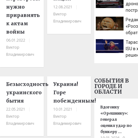
Гумен
дроно
нужно
12.08.2021
|
постр
Виктор
приравнять
челов
Реда
Владимирович
к актам
«Росс
войны
обрат
из-за
06.01.2022
|
Тарас
съемо
Виктор
ISU в
«Коло
Владимирович
реше
снять
росси
СОБЫТИЯ В
Безысходность
Украина!
ГОРОДЕ И
ОБЛАСТИ
украинского
Горе
бытия
побежденным!
Вдогонку
22.05.2021
|
10.01.2021
|
«Орешнику»:
Виктор
Виктор
генерал
Владимирович
Владимирович
оценил удар по
бункеру …
19.01.2026
0