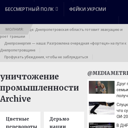
БЕССМЕРТНЫЙ ПОЛК
ФЕЙКИ УКРСМИ
МОЛНИЯ:
Выход к границе: Днепропетровская область готовит эвакуацию и
роет траншеи
Днепроэнергия — наша: Разгромлена очередная «фортеця» на пути к
Днепропетровщине
Профукать убеждения, чтобы не заблуждаться
@MEDIAMETRI
уничтожение
Друг
промышленности
семьи
получ
Archive
аудио
Слуцк
них
что с
ОИ-20
Цветные
Дерьмо
дать 
В ДНР
перевороты
нации