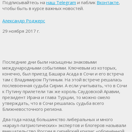
Подписывайтесь на
наш Telegram
и паблик
Вконтакте
,
чтобы быть в курсе важных новостей.
Александр Роджерс
29 ноября 2017 г.
Последние дни были насыщены знаковыми
международными событиями. Ключевым из которых,
конечно, был приезд Башара Асада в Сочи и его встреча
там с Владимиром Путиным. На этой встрече решалась
послевоенная судьба Сирии. А если учитывать, что в Сочи
к Путину прилетели так же король Саудовской Аравии,
президент Ирана и глава Турции, то можно смело
утверждать, что в Сочи решалась судьба всего
Ближневосточного региона.
Два года назад большинство либеральных и много
«караул-патриотических» экспертов и блогеров называли
вмешательство России в сирийский кризис «обречённой