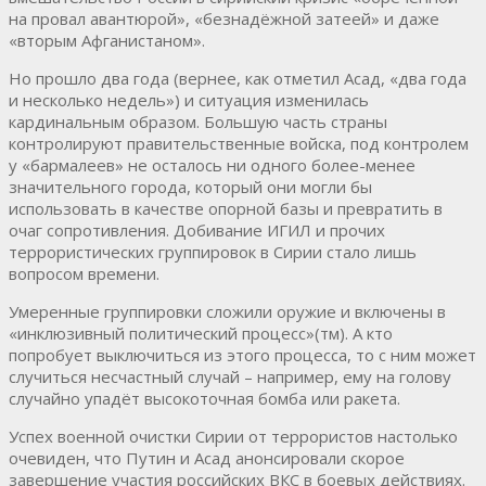
на провал авантюрой», «безнадёжной затеей» и даже
«вторым Афганистаном».
Но прошло два года (вернее, как отметил Асад, «два года
и несколько недель») и ситуация изменилась
кардинальным образом. Большую часть страны
контролируют правительственные войска, под контролем
у «бармалеев» не осталось ни одного более-менее
значительного города, который они могли бы
использовать в качестве опорной базы и превратить в
очаг сопротивления. Добивание ИГИЛ и прочих
террористических группировок в Сирии стало лишь
вопросом времени.
Умеренные группировки сложили оружие и включены в
«инклюзивный политический процесс»(тм). А кто
попробует выключиться из этого процесса, то с ним может
случиться несчастный случай – например, ему на голову
случайно упадёт высокоточная бомба или ракета.
Успех военной очистки Сирии от террористов настолько
очевиден, что Путин и Асад анонсировали скорое
завершение участия российских ВКС в боевых действиях.