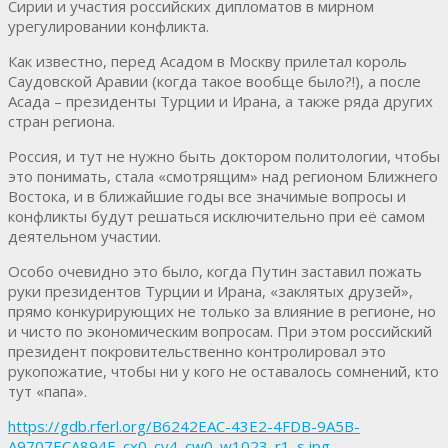
Сирии и участия российских дипломатов в мирном
урегулировании конфликта.
Как известно, перед Асадом в Москву прилетал король
Саудовской Аравии (когда такое вообще было?!), а после
Асада – президенты Турции и Ирана, а также ряда других
стран региона.
Россия, и тут не нужно быть доктором политологии, чтобы
это понимать, стала «смотрящим» над регионом Ближнего
Востока, и в ближайшие годы все значимые вопросы и
конфликты будут решаться исключительно при её самом
деятельном участии.
Особо очевидно это было, когда Путин заставил пожать
руки президентов Турции и Ирана, «заклятых друзей»,
прямо конкурирующих не только за влияние в регионе, но
и чисто по экономическим вопросам. При этом российский
президент покровительственно контролировал это
рукопожатие, чтобы ни у кого не оставалось сомнений, кто
тут «папа».
https://gdb.rferl.org/B6242EAC-43E2-4FDB-9A5B-
A9707ECA894E_cx0_cy4_cw0_w1023_r1_s.jpg