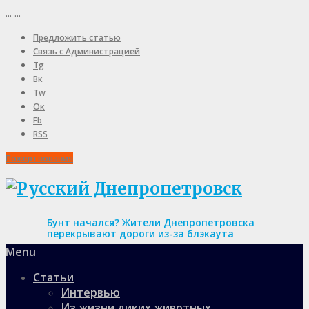
...
...
Предложить статью
Связь с Администрацией
Tg
Вк
Tw
Ок
Fb
RSS
Пожертвования
Бунт начался? Жители Днепропетровска
перекрывают дороги из-за блэкаута
Menu
Статьи
Интервью
Из жизни диких животных