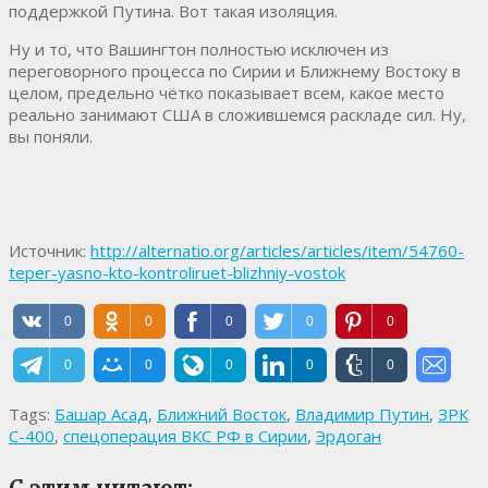
поддержкой Путина. Вот такая изоляция.
Ну и то, что Вашингтон полностью исключен из
переговорного процесса по Сирии и Ближнему Востоку в
целом, предельно чётко показывает всем, какое место
реально занимают США в сложившемся раскладе сил. Ну,
вы поняли.
Источник:
http://alternatio.org/articles/articles/item/54760-
teper-yasno-kto-kontroliruet-blizhniy-vostok
0
0
0
0
0
0
0
0
0
0
Tags:
Башар Асад
,
Ближний Восток
,
Владимир Путин
,
ЗРК
С-400
,
спецоперация ВКС РФ в Сирии
,
Эрдоган