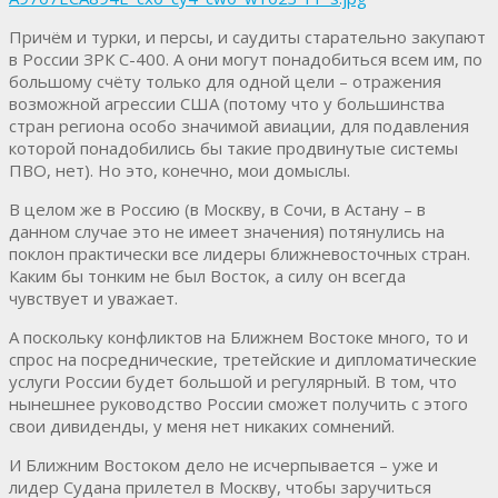
Причём и турки, и персы, и саудиты старательно закупают
в России ЗРК С-400. А они могут понадобиться всем им, по
большому счёту только для одной цели – отражения
возможной агрессии США (потому что у большинства
стран региона особо значимой авиации, для подавления
которой понадобились бы такие продвинутые системы
ПВО, нет). Но это, конечно, мои домыслы.
В целом же в Россию (в Москву, в Сочи, в Астану – в
данном случае это не имеет значения) потянулись на
поклон практически все лидеры ближневосточных стран.
Каким бы тонким не был Восток, а силу он всегда
чувствует и уважает.
А поскольку конфликтов на Ближнем Востоке много, то и
спрос на посреднические, третейские и дипломатические
услуги России будет большой и регулярный. В том, что
нынешнее руководство России сможет получить с этого
свои дивиденды, у меня нет никаких сомнений.
И Ближним Востоком дело не исчерпывается – уже и
лидер Судана прилетел в Москву, чтобы заручиться