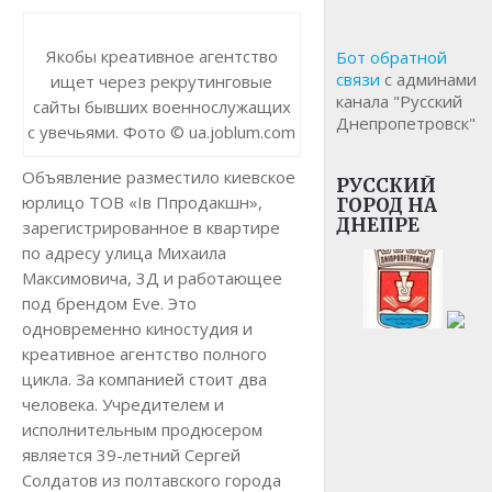
Якобы креативное агентство
Бот обратной
связи
с админами
ищет через рекрутинговые
канала "Русский
сайты бывших военнослужащих
Днепропетровск"
с увечьями. Фото © ua.joblum.com
Объявление разместило киевское
РУССКИЙ
юрлицо ТОВ «Ів Ппродакшн»,
ГОРОД НА
ДНЕПРЕ
зарегистрированное в квартире
по адресу улица Михаила
Максимовича, 3Д и работающее
под брендом Eve. Это
одновременно киностудия и
креативное агентство полного
цикла. За компанией стоит два
человека. Учредителем и
исполнительным продюсером
является 39-летний Сергей
Солдатов из полтавского города