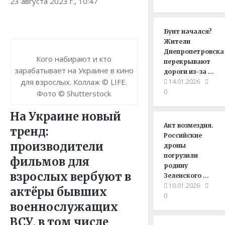
23 августа 2023 г., 10:47
Бунт начался?
Жители
Днепропетровска
Кого набирают и кто
перекрывают
зарабатывает на Украине в кино
дороги из-за …
для взрослых. Коллаж © LIFE.
14.01.2026
0
Фото © Shutterstock
На Украине новый
Акт возмездия.
тренд:
Российские
производители
дроны
погрузили
фильмов для
родину
взрослых вербуют в
Зеленского …
10.01.2026
актёры бывших
0
военнослужащих
ВСУ, в том числе