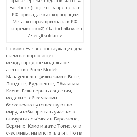
справа Сергей Солдатов. Фото ©
Facebook (соцсеть запрещена в
РФ; принадлежит корпорации
Meta, которая признана в РФ
экстремистской) / kadochnikovaira
/ sergii.soldatov
Помимо Eve военнослужащих для
съёмок в порно ищет
международное модельное
агентство Prime Models
Management с филиалами в Вене,
Лондоне, Будапеште, Тбилиси и
Киеве. Если верить соцсетям,
модели этой компании
бесконечно путешествуют по
миру, чтобы принять участие в
гламурных съёмках в Барселоне,
Берлине, Комо и даже Токио, они
счастливы, им много платят. Но на