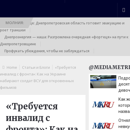
МОЛНИЯ:
Выход к границе: Днепропетровская область готовит эвакуацию и
роет траншеи
Днепроэнергия — наша: Разгромлена очередная «фортеця» на пути к
Днепропетровщине
Профукать убеждения, чтобы не заблуждаться
@MEDIAMETRI
Home
Статьи и Блоги
«Требуется
инвалид с фронта»: Как на Украине
Подро
набирают солдат ВСУ для откровенных
деся
фильмов
девоч
ворва
Как ж
кварт
«Требуется
котор
назва
инвалид с
дико
Отнял
имен
фронта»: Как на
невку