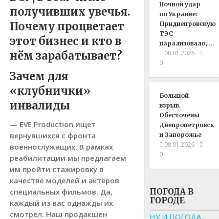
Ночной удар
получивших увечья.
по Украине:
Почему процветает
Приднепровскую
ТЭС
этот бизнес и кто в
парализовало, …
нём зарабатывает?
08.01.2026
0
Зачем для
«клубнички»
Большой
инвалиды
взрыв.
Обесточены
—
EVE Production ищет
Днепропетровск
вернувшихся с фронта
и Запорожье
08.01.2026
военнослужащих. В рамках
0
реабилитации мы предлагаем
им пройти стажировку в
качестве моделей и актёров
ПОГОДА В
специальных фильмов. Да,
ГОРОДЕ
каждый из вас однажды их
смотрел. Наш продакшен
НУ И ПОГОДА