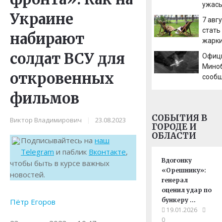
ужас
Украине
опеки
7 авг
стать
набирают
жарки
лета 
солдат ВСУ для
Офиц
Новос
Мино
откровенных
сообщ
Татар
фильмов
сбил
07/08
СОБЫТИЯ В
Новос
Виктор Владимирович
|
23.08.2023
ГОРОДЕ И
ОБЛАСТИ
Подписывайтесь на
наш
Telegram
и паблик
Вконтакте
,
Вдогонку
чтобы быть в курсе важных
«Орешнику»:
новостей.
генерал
оценил удар по
бункеру …
Пётр Егоров
19.01.2026
0