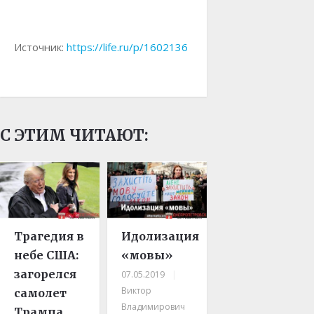
Источник:
https://life.ru/p/1602136
С ЭТИМ ЧИТАЮТ:
Трагедия в
Идолизация
небе США:
«мовы»
загорелся
07.05.2019
|
Виктор
самолет
Владимирович
Трампа