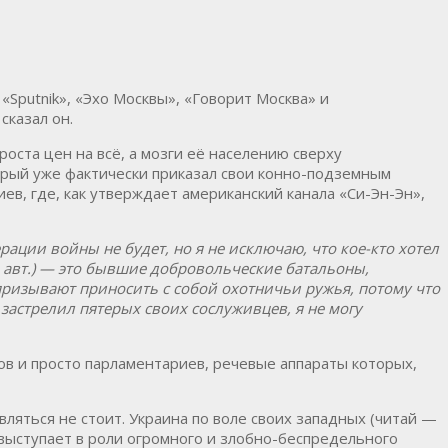
Sputnik», «Эхо Москвы», «Говорит Москва» и
 сказал он.
роста цен на всё, а мозги её населению сверху
орый уже фактически приказал свои конно-подземным
в, где, как утверждает американский канала «Си-Эн-Эн»,
ации войны не будет, но я не исключаю, что кое-кто хотел
 авт.) — это бывшие добровольческие батальоны,
ризывают приносить с собой охотничьи ружья, потому что
й застрелил пятерых своих сослуживцев, я не могу
ров и просто парламентариев, речевые аппараты которых,
яться не стоит. Украина по воле своих западных (читай —
выступает в роли огромного и злобно-беспредельного