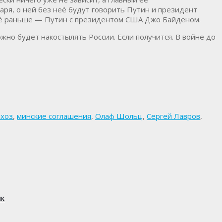
аря, о ней без неё будут говорить Путин и президент
ё раньше — Путин с президентом США Джо Байденом.
жно будет накостылять России. Если получится. В войне до
ихоз
,
минские соглашения
,
Олаф Шольц
,
Сергей Лавров
,
ок