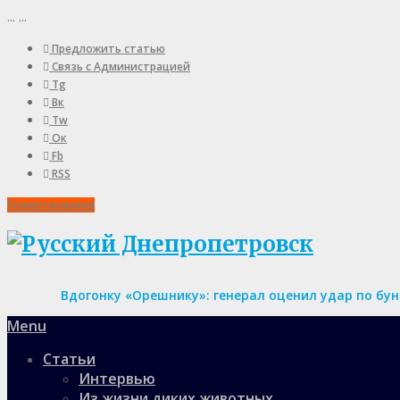
...
...
Предложить статью
Связь с Администрацией
Tg
Вк
Tw
Ок
Fb
RSS
Пожертвования
Вдогонку «Орешнику»: генерал оценил удар по бу
Menu
Статьи
Интервью
Из жизни диких животных