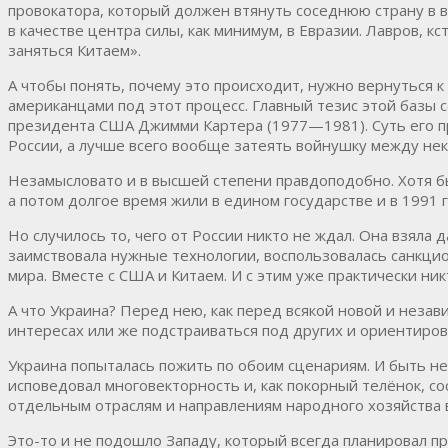
провокатора, который должен втянуть соседнюю страну в в
в качестве центра силы, как минимум, в Евразии. Лавров, к
заняться Китаем».
А чтобы понять, почему это происходит, нужно вернуться 
американцами под этот процесс. Главный тезис этой базы
президента США Джимми Картера (1977—1981). Суть его пр
России, а лучше всего вообще затеять войнушку между нек
Незамысловато и в высшей степени правдоподобно. Хотя бы 
а потом долгое время жили в едином государстве и в 1991 
Но случилось то, чего от России никто не ждал. Она взяла
заимствовала нужные технологии, воспользовалась санкци
мира. Вместе с США и Китаем. И с этим уже практически ни
А что Украина? Перед нею, как перед всякой новой и неза
интересах или же подстраиваться под других и ориентиров
Украина попыталась пожить по обоим сценариям. И быть н
исповедовал многовекторность и, как покорный телёнок, с
отдельным отраслям и направлениям народного хозяйства в
Это-то и не подошло Западу, который всегда планировал пр