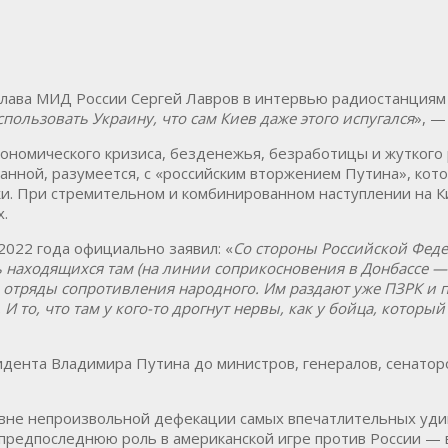
лава МИД России Сергей Лавров в интервью радиостанциям «
пользовать Украину, что сам Киев даже этого испугался
», —
экономического кризиса, безденежья, безработицы и жуткого 
анной, разумеется, с «российским вторжением Путина», кот
. При стремительном и комбинированном наступлении на Кие
.
2022 года официально заявил: «
Со стороны Российской Федер
 находящихся там (на линии соприкосновения в Донбассе —
отряды сопротивления народного. Им раздают уже ПЗРК и п
 И то, что там у кого-то дрогнут нервы, как у бойца, которы
езидента Владимира Путина до министров, генералов, сенато
вне непроизвольной дефекации самых впечатлительных удивл
 предпоследнюю роль в американской игре против России — 