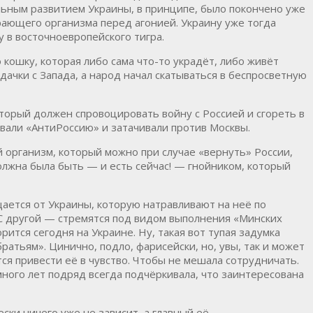
льным развитием Украины, в принципе, было покончено уже
рающего организма перед агонией. Украину уже тогда
 в восточноевропейского тигра.
кошку, которая либо сама что-то украдёт, либо живёт
ачки с Запада, а народ начал скатываться в беспросветную
торый должен спровоцировать войну с Россией и сгореть в
вали «АнтиРоссию» и затачивали против Москвы.
организм, который можно при случае «вернуть» России,
олжна была быть — и есть сейчас! — гнойником, который
щается от Украины, которую натравливают на неё по
 С другой — стремятся под видом выполнения «Минских
ится сегодня на Украине. Ну, такая вот тупая задумка
ратьям». Цинично, подло, фарисейски, но, увы, так и может
ся привести её в чувство. Чтобы не мешала сотрудничать.
много лет подряд всегда подчёркивала, что заинтересована
ски ничего уже не зависит, а главный её