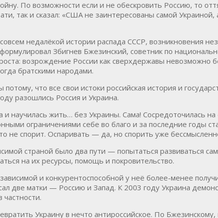
ойну. По возможности если и не обескровить Россию, то отт
стати, так и сказал: «США не заинтересованы самой Украиной,
к совсем недалёкой истории распада СССР, возникновения н
 сформулировал Збигнев Бжезинский, советник по националь
оста: возрождение России как сверхдержавы невозможно бе
огда братскими народами.
потому, что все свои истоки российская история и государс
году разошлись Россия и Украина.
 да и научилась жить… без Украины. Сама! Сосредоточилась 
онными ограничениями себе во благо и за последние годы с
кто не спорит. Оспаривать — да, но спорить уже бессмысленн
висимой страной было два пути — попытаться развиваться са
аться на их ресурсы, помощь и покровительство.
езависимой и конкурентоспособной у неё более-менее получ
осал две матки — Россию и Запад. К 2003 году Украина демо
 частности.
евратить Украину в нечто антироссийское. По Бжезинскому, в