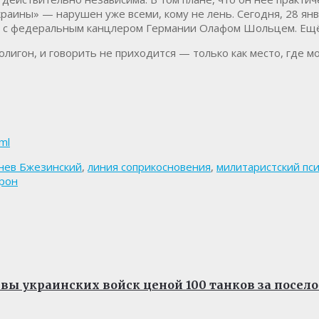
аины» — нарушен уже всеми, кому не лень. Сегодня, 28 янв
ё с федеральным канцлером Германии Олафом Шольцем. Ещ
лигон, и говорить не приходится — только как место, где мо
tml
нев Бжезинский
,
линия соприкосновения
,
милитаристский пс
рон
вы украинских войск ценой 100 танков за посел