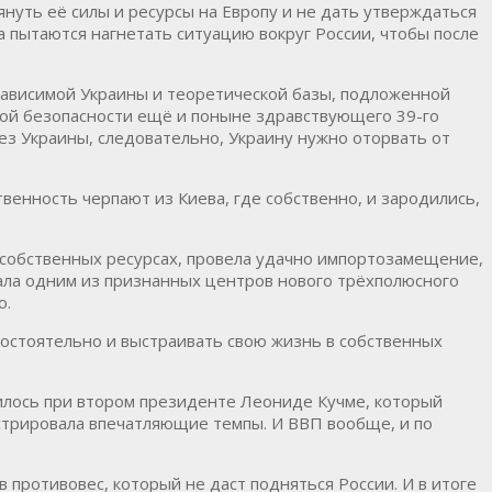
януть её силы и ресурсы на Европу и не дать утверждаться
 а пытаются нагнетать ситуацию вокруг России, чтобы после
езависимой Украины и теоретической базы, подложенной
ной безопасности ещё и поныне здравствующего 39-го
з Украины, следовательно, Украину нужно оторвать от
твенность черпают из Киева, где собственно, и зародились,
на собственных ресурсах, провела удачно импортозамещение,
тала одним из признанных центров нового трёхполюсного
о.
мостоятельно и выстраивать свою жизнь в собственных
илось при втором президенте Леониде Кучме, который
нстрировала впечатляющие темпы. И ВВП вообще, и по
 противовес, который не даст подняться России. И в итоге