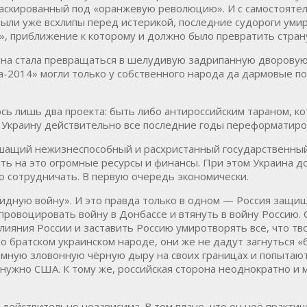
амаскированный под «оранжевую революцию». И с самостояте
были уже всхлипы перед истерикой, последние судороги уми
», приближение к которому и должно было превратить страну
ина стала превращаться в шелудивую задрипанную дворовую 
-2014» могли только у собственного народа да дармовые под
сь лишь два проекта: быть либо антироссийским тараном, ко
И Украину действительно все последние годы переформатиро
шащий нежизнеспособный и расхристанный государственный 
ать на это огромные ресурсы и финансы. При этом Украина д
о сотрудничать. В первую очередь экономически.
бридную войну». И это правда только в одном — Россия защи
спровоцировать войну в Донбассе и втянуть в войну Россию.
ияния России и заставить Россию умиротворять всё, что твор
 о братском украинском народе, они же не дадут загнуться «б
ромную зловонную чёрную дыру на своих границах и попытают
и нужно США. К тому же, российская сторона неоднократно и 
действительно независима. В том плане, что он неё практиче