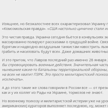
Изящнее, но безжалостнее всех охарактеризовал Украину г
«Комсомольская правда». «
США настолько цинично стали ис
Это чистая правда. Украина сегодня бьётся в конвульсиях 
массированно полируют рассказами о грядущей войне. Связ
бурятам и надводно-воздушным танкистам навострить лыжи
грабить и насиловать будут всех. Даже домашних животных
И это притом, что Лавров последний раз именно 28 января 
бы спровоцировать военные действия. Значительная часть
нынешние какие-то батальоны территориальной обороны, 
на всех не хватит ПЗРК. Это просто милитаристский психоз.
исключать
».
А до этого такие же слова говорили в России все — от пр
как и у их коллег из Рады на Украине, тормозов не знают.
Но военному психозу и милитаристской истерии уже на уро
американских) кураторов выполняет последнюю, ну, может