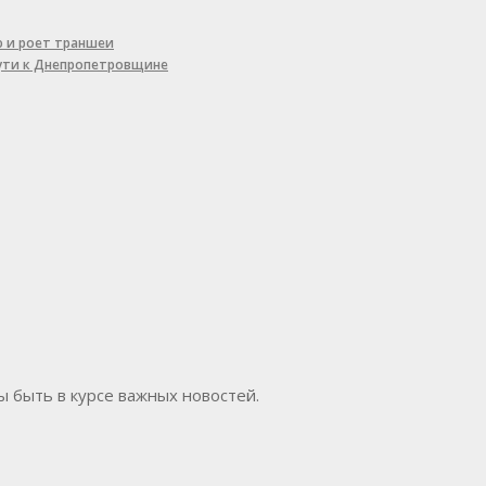
ю и роет траншеи
пути к Днепропетровщине
бы быть в курсе важных новостей.