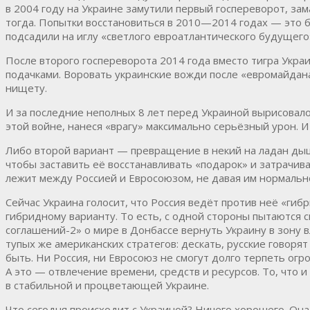
в 2004 году на Украине замутили первый госпереворот, з
тогда. Попытки восстановиться в 2010—2014 годах — это 
подсадили на иглу «светлого евроатлантического будущего
После второго госпереворота 2014 года вместо тигра Укра
подачками. Воровать украинские вожди после «евромайдана
нищету.
И за последние неполных 8 лет перед Украиной вырисовало
этой войне, нанеся «врагу» максимально серьёзный урон. 
Либо второй вариант — превращение в некий на ладан ды
чтобы заставить её восстанавливать «подарок» и затрачив
лежит между Россией и Евросоюзом, не давая им нормальн
Сейчас Украина голосит, что Россия ведёт против неё «ги
гибридному варианту. То есть, с одной стороны пытаются 
соглашений-2» о мире в Донбассе вернуть Украину в зону вл
тупых же американских стратегов: дескать, русские говорят
быть. Ни Россия, ни Евросоюз не смогут долго терпеть ог
А это — отвлечение времени, средств и ресурсов. То, что 
в стабильной и процветающей Украине.
Что сегодня происходит с Украиной? Ничего хорошего. Она 