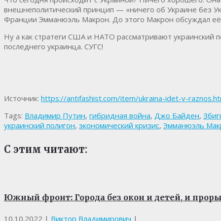
внешнеполитический принцип — «ничего об Украине без Укр
Франции Эмманюэль Макрон. До этого Макрон обсуждал е
Ну а как стратеги США и НАТО рассматривают украинский по
последнего украинца. СУГС!
Источник:
https://antifashist.com/item/ukraina-idet-v-raznos.h
Tags:
Владимир Путин
,
гибридная война
,
Джо Байден
,
Збиг
украинский полигон
,
экономический кризис
,
Эмманюэль Мак
С этим читают:
Южный фронт: Города без окон и детей, и проры
10.10.2022
|
Виктор Владимирович
|