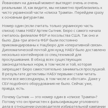
Йованович на данный момент выглядят очень и очень
реальными. И, как видите, мы незаметно приблизились к
чисто украинской части «списка Трампа». Перейдем сразу
к основным фигурантам.
Номер один (если считать только украинскую часть
списка): глава НАБУ Артем Сытник. Бюро с самого начала
считалось филиалом ФБР и посольства США. Так оно и
было. Два-три агента ФБР были постоянно
прикомандированы к Нацбюро для «оперативной связи».
Дипломатической почтой для нужд НАБУ было доставлено
несколько контейнеров со спецтехникой для
прослушивания. В обход всех существующих
законодательных норм, в том числе и той, которая
запрещает Бюро самостоятельно заниматься прослушкой.
В результате детективы НАБУ первыми стали читать
почти все мессенджеры, в том числе и «Вотсап». Даже у
СБУ подобного оборудования не было. Сейчас уже,
правда, есть.
Почему Сытник — это номер один в «списке Трампа»?
Потому что он причастен к фальсификации уголовного
дела в отношении руководителя избирательной кампании