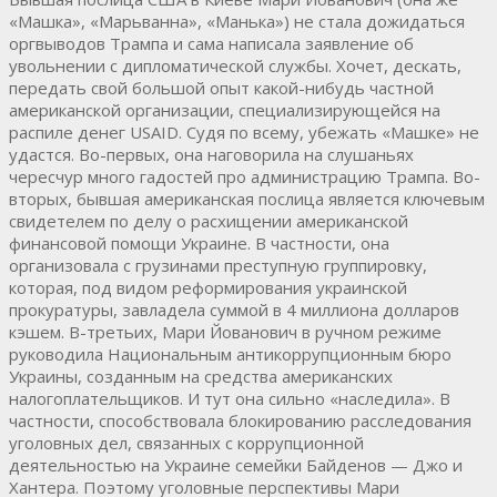
«Машка», «Марьванна», «Манька») не стала дожидаться
оргвыводов Трампа и сама написала заявление об
увольнении с дипломатической службы. Хочет, дескать,
передать свой большой опыт какой-нибудь частной
американской организации, специализирующейся на
распиле денег USAID. Судя по всему, убежать «Машке» не
удастся. Во-первых, она наговорила на слушаньях
чересчур много гадостей про администрацию Трампа. Во-
вторых, бывшая американская послица является ключевым
свидетелем по делу о расхищении американской
финансовой помощи Украине. В частности, она
организовала с грузинами преступную группировку,
которая, под видом реформирования украинской
прокуратуры, завладела суммой в 4 миллиона долларов
кэшем. В-третьих, Мари Йованович в ручном режиме
руководила Национальным антикоррупционным бюро
Украины, созданным на средства американских
налогоплательщиков. И тут она сильно «наследила». В
частности, способствовала блокированию расследования
уголовных дел, связанных с коррупционной
деятельностью на Украине семейки Байденов — Джо и
Хантера. Поэтому уголовные перспективы Мари