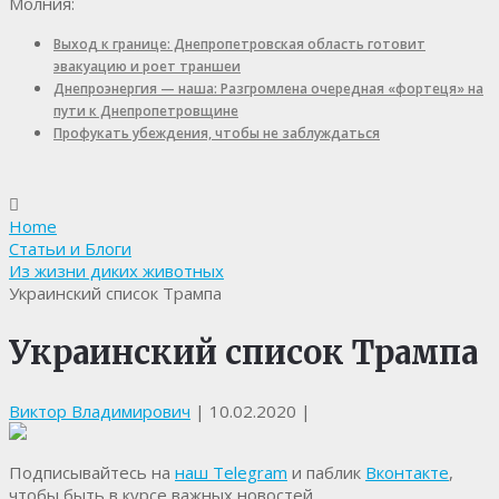
Молния:
Выход к границе: Днепропетровская область готовит
эвакуацию и роет траншеи
Днепроэнергия — наша: Разгромлена очередная «фортеця» на
пути к Днепропетровщине
Профукать убеждения, чтобы не заблуждаться
Home
Статьи и Блоги
Из жизни диких животных
Украинский список Трампа
Украинский список Трампа
Виктор Владимирович
|
10.02.2020
|
Подписывайтесь на
наш Telegram
и паблик
Вконтакте
,
чтобы быть в курсе важных новостей.