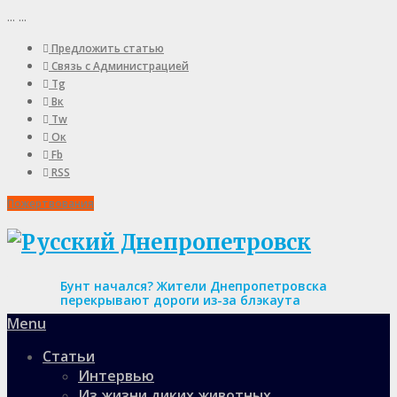
...
...
Предложить статью
Связь с Администрацией
Tg
Вк
Tw
Ок
Fb
RSS
Пожертвования
Бунт начался? Жители Днепропетровска
перекрывают дороги из-за блэкаута
Menu
Статьи
Интервью
Из жизни диких животных