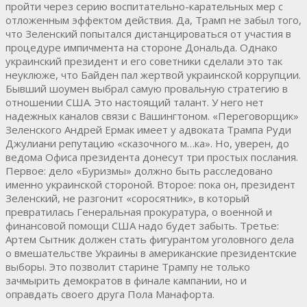
пройти через серию воспитательно-карательных мер с
отложенным эффектом действия. Да, Трамп не забыл того,
что Зеленский попытался дистанцироваться от участия в
процедуре импичмента на стороне Дональда. Однако
украинский президент и его советники сделали это так
неуклюже, что Байден пал жертвой украинской коррупции.
Бывший шоумен выбрал самую провальную стратегию в
отношении США. Это настоящий талант. У него нет
надежных каналов связи с Вашингтоном. «Переговорщик»
Зеленского Андрей Ермак имеет у адвоката Трампа Руди
Джулиани репутацию «сказочного м…ка». Но, уверен, до
ведома Офиса президента донесут три простых послания.
Первое: дело «Буризмы» должно быть расследовано
именно украинской стороной. Второе: пока он, президент
Зеленский, не разгонит «соросятник», в который
превратилась Генеральная прокуратура, о военной и
финансовой помощи США надо будет забыть. Третье:
Артем Сытник должен стать фигурантом уголовного дела
о вмешательстве Украины в американские президентские
выборы. Это позволит старине Трампу не только
зачмырить демократов в финале кампании, но и
оправдать своего друга Пола Манафорта.