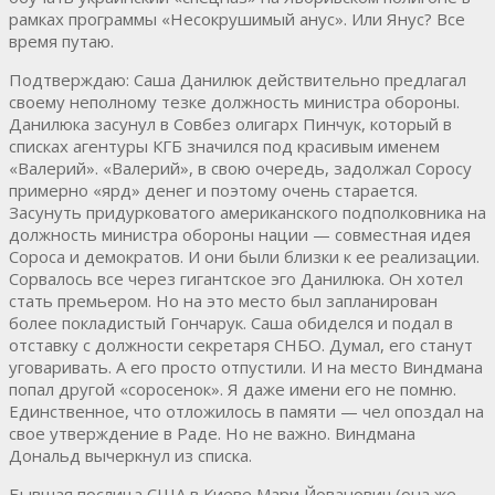
рамках программы «Несокрушимый анус». Или Янус? Все
время путаю.
Подтверждаю: Саша Данилюк действительно предлагал
своему неполному тезке должность министра обороны.
Данилюка засунул в Совбез олигарх Пинчук, который в
списках агентуры КГБ значился под красивым именем
«Валерий». «Валерий», в свою очередь, задолжал Соросу
примерно «ярд» денег и поэтому очень старается.
Засунуть придурковатого американского подполковника на
должность министра обороны нации — совместная идея
Сороса и демократов. И они были близки к ее реализации.
Сорвалось все через гигантское эго Данилюка. Он хотел
стать премьером. Но на это место был запланирован
более покладистый Гончарук. Саша обиделся и подал в
отставку с должности секретаря СНБО. Думал, его станут
уговаривать. А его просто отпустили. И на место Виндмана
попал другой «соросенок». Я даже имени его не помню.
Единственное, что отложилось в памяти — чел опоздал на
свое утверждение в Раде. Но не важно. Виндмана
Дональд вычеркнул из списка.
Бывшая послица США в Киеве Мари Йованович (она же