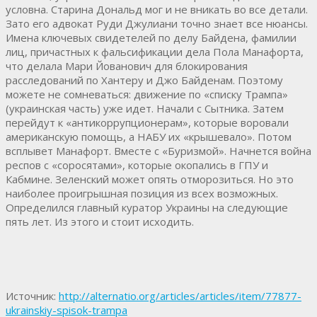
условна. Старина Дональд мог и не вникать во все детали.
Зато его адвокат Руди Джулиани точно знает все нюансы.
Имена ключевых свидетелей по делу Байдена, фамилии
лиц, причастных к фальсификации дела Пола Манафорта,
что делала Мари Йованович для блокирования
расследований по Хантеру и Джо Байденам. Поэтому
можете не сомневаться: движение по «списку Трампа»
(украинская часть) уже идет. Начали с Сытника. Затем
перейдут к «антикоррупционерам», которые воровали
американскую помощь, а НАБУ их «крышевало». Потом
всплывет Манафорт. Вместе с «Буризмой». Начнется война
респов с «соросятами», которые окопались в ГПУ и
Кабмине. Зеленский может опять отморозиться. Но это
наиболее проигрышная позиция из всех возможных.
Определился главный куратор Украины на следующие
пять лет. Из этого и стоит исходить.
Источник:
http://alternatio.org/articles/articles/item/77877-
ukrainskiy-spisok-trampa