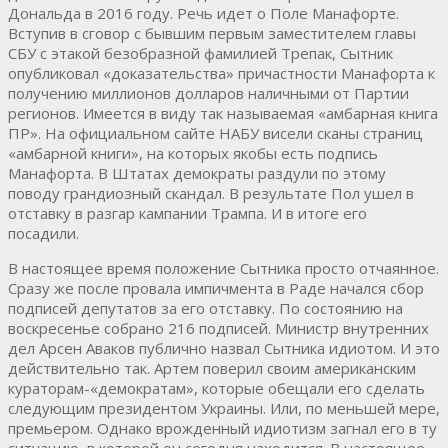
Дональда в 2016 году. Речь идет о Поле Манафорте.
Вступив в сговор с бывшим первым заместителем главы
СБУ с этакой безобразной фамилией Трепак, Сытник
опубликовал «доказательства» причастности Манафорта к
получению миллионов долларов наличными от Партии
регионов. Имеется в виду так называемая «амбарная книга
ПР». На официальном сайте НАБУ висели сканы страниц
«амбарной книги», на которых якобы есть подпись
Манафорта. В Штатах демократы раздули по этому
поводу грандиозный скандал. В результате Пол ушел в
отставку в разгар кампании Трампа. И в итоге его
посадили.
В настоящее время положение Сытника просто отчаянное.
Сразу же после провала импичмента в Раде начался сбор
подписей депутатов за его отставку. По состоянию на
воскресенье собрано 216 подписей. Министр внутренних
дел Арсен Аваков публично назвал Сытника идиотом. И это
действительно так. Артем поверил своим американским
кураторам-«демократам», которые обещали его сделать
следующим президентом Украины. Или, по меньшей мере,
премьером. Однако врожденный идиотизм загнал его в ту
ситуацию, в которой он сегодня находится. В настоящее