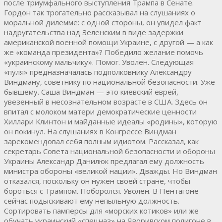
после триумфального выступления Трампа в Сенате.
Гордон так трогательно рассказывал на слушаниях о
моральной дилемме: с одной стороны, он увидел факт
надругательства над Зеленским в виде задержки
американской военной помощи Украине, с другой — а как
же «команда президента»? Победило желание помочь
«украинскому мальчику». Помог. Уволен. Следующая
«пуля» предназначалась подполковнику Александру
Виндману, советнику по национальной безопасности. Уже
бывшему. Саша Виндман — это киевский еврей,
увезенный в несознательном возрасте в США. Здесь он
впитал с молоком матери демократические ценности
Хиллари Клинтон и майданные идеалы «родины», которую
он покинул. На слушаниях в Конгрессе Виндман
зарекомендовал себя полным идиотом. Рассказал, как
секретарь Совета национальной безопасности и обороны
Украины Александр Данилюк предлагал ему должность
министра обороны «великой нации». Дважды. Но Виндман
отказался, поскольку он нужен своей стране, чтобы
бороться с Трампом. Поборолся. Уволен. В Пентагоне
сейчас подыскивают ему непыльную должность.
Сортировать памперсы для «морских котиков» или же
обучать украинский «спецназ» на Яворивском полигоне в