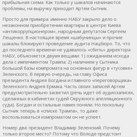
прибыльная схема. Как только у шакалов начинаются
проблемы, на выручку приходит Артем Сытник.
Просто для примера: именно НАБУ закрыло дело о
незаконном приобретении квартиры в центре Киева
«антикоррупционером», народным депутатом Сергеем
Лещенко. В настоящее время «шабунинцы» и прочие
шакалы блокируют проведение аудита Нацбюро. То, что
до последнего времени не удавалось «сбить» директора
НАБУ, объясняется двумя вещами: 1) ожиданием исхода
дела с импичментом Трампа; 2) наличием у Сытника
большой базы компромата на основных фигур в «тусовке»
Зеленского. В первую очередь, на главу Офиса
президента Андрея Богдана и главного «переговорщика»
Зеленского Андрея Ермака. Часть своих записей Артем
предусмотрительно засветил (речь идет об аудиозаписях,
сделанных в кабинетах судей Окружного апелляционного
суда). Богдан и остальные намек поняли. Но поскольку
Сытник теперь в «списке Трампа», то даже
воспользоваться компроматом он не успеет.
Номер два: президент Владимир Зеленский. Почему
только второе место? Потому что Володе предстоит