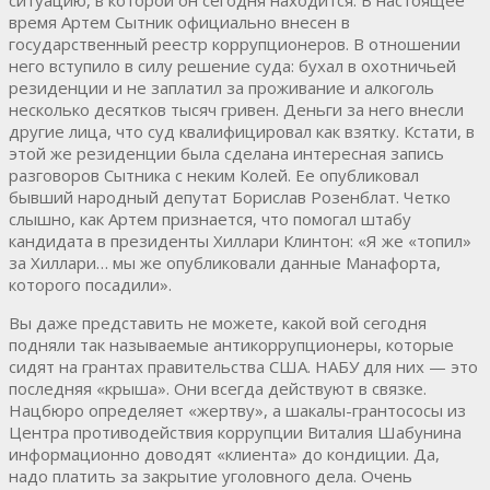
время Артем Сытник официально внесен в
государственный реестр коррупционеров. В отношении
него вступило в силу решение суда: бухал в охотничьей
резиденции и не заплатил за проживание и алкоголь
несколько десятков тысяч гривен. Деньги за него внесли
другие лица, что суд квалифицировал как взятку. Кстати, в
этой же резиденции была сделана интересная запись
разговоров Сытника с неким Колей. Ее опубликовал
бывший народный депутат Борислав Розенблат. Четко
слышно, как Артем признается, что помогал штабу
кандидата в президенты Хиллари Клинтон: «Я же «топил»
за Хиллари… мы же опубликовали данные Манафорта,
которого посадили».
Вы даже представить не можете, какой вой сегодня
подняли так называемые антикоррупционеры, которые
сидят на грантах правительства США. НАБУ для них — это
последняя «крыша». Они всегда действуют в связке.
Нацбюро определяет «жертву», а шакалы-грантососы из
Центра противодействия коррупции Виталия Шабунина
информационно доводят «клиента» до кондиции. Да,
надо платить за закрытие уголовного дела. Очень