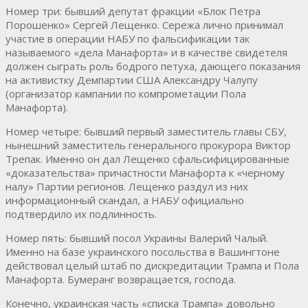
Номер три: бывший депутат фракции «Блок Петра
Порошенко» Сергей Лещенко. Сережа лично принимал
участие в операции НАБУ по фальсификации так
называемого «дела Манафорта» и в качестве свидетеля
должен сыграть роль бодрого петуха, дающего показания
на активистку Демпартии США Александру Чалупу
(организатор кампании по компрометации Пола
Манафорта).
Номер четыре: бывший первый заместитель главы СБУ,
нынешний заместитель генерального прокурора Виктор
Трепак. Именно он дал Лещенко сфальсифицированные
«доказательства» причастности Манафорта к «черному
налу» Партии регионов. Лещенко раздул из них
информационный скандал, а НАБУ официально
подтвердило их подлинность.
Номер пять: бывший посол Украины Валерий Чалый.
Именно на базе украинского посольства в Вашингтоне
действовал целый штаб по дискредитации Трампа и Пола
Манафорта. Бумеранг возвращается, господа.
Конечно, украинская часть «списка Трампа» довольно