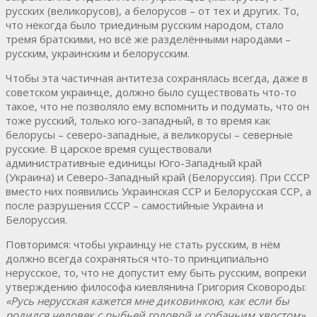
русских (великорусов), а белорусов – от тех и других. То,
что некогда было триединым русским народом, стало
тремя братскими, но всё же разделёнными народами –
русским, украинским и белорусским.
Чтобы эта частичная антитеза сохранялась всегда, даже в
советском украинце, должно было существовать что-то
такое, что не позволяло ему вспомнить и подумать, что он
тоже русский, только юго-западный, в то время как
белорусы – северо-западные, а великорусы – северные
русские. В царское время существовали
административные единицы Юго-Западный край
(Украина) и Северо-Западный край (Белоруссия). При СССР
вместо них появились Украинская ССР и Белорусская ССР, а
после разрушения СССР – самостийные Украина и
Белоруссия.
Повторимся: чтобы украинцу не стать русским, в нём
должно всегда сохраняться что-то принципиально
нерусское, то, что не допустит ему быть русским, вопреки
утверждению философа киевлянина Григория Сковороды:
«Русь
нерусская
кажется
мне
диковинкою
,
как
если
бы
родился
человек
с
рыбьей
головой
и
собачьим
хвостом»
.