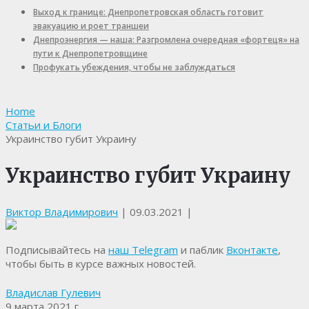
Выход к границе: Днепропетровская область готовит
эвакуацию и роет траншеи
Днепроэнергия — наша: Разгромлена очередная «фортеця» на
пути к Днепропетровщине
Профукать убеждения, чтобы не заблуждаться
Home
Статьи и Блоги
Украинство губит Украину
Украинство губит Украину
Виктор Владимирович
|
09.03.2021
|
Подписывайтесь на
наш Telegram
и паблик
Вконтакте
,
чтобы быть в курсе важных новостей.
Владислав Гулевич
9 марта 2021 г.