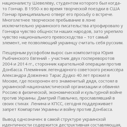
националисту Шевелёву, студентом которого был когда-
то Гончар. В 1950-х во время творческой поездки в США
Гончар принципиально отверг его просьбу о встрече.
Многолетнее творческое пребывание в лоне
исключительно украинского писательства атрофировало у
Гончара чувство общности наших народов, зато укрепило
чувство национального превосходства – тот самый
элемент, не позволяющий украинцу считать себя русским.
Пещерным русофобом вырос сын композитора Юрия
Рыбчинского Евгений – участник двух госпереворотов
2004 и 2014 гг., сторонник карательной операции против
Донбасса. Племянник легендарного советского режиссёра
Александра Довженко Тарас Дудко 40 лет прожил в
Москве, где похоронен его знаменитый дядя, состоял в
украинской националистической организации и обвинял
Россию в физической, экономической и культурной войне
против Украины. Дмитрий Павлычко, прославлявший в
своих стихах Ленина и КПСС, сегодня поддерживает
запрет Компартии Украины и войну против Донбасса.
Вывод однозначен: в самой структуре украинской
идентичности содержится деструктивная составляющая,