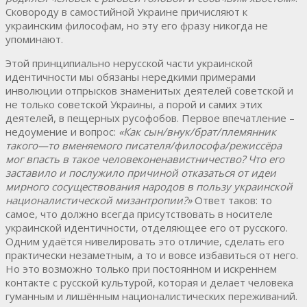
Сковороду в самостийной Украине причисляют к
украинским философам, но эту его фразу никогда не
упоминают.
Этой принципиально нерусской части украинской
идентичности мы обязаны нередкими примерами
инволюции отпрысков знаменитых деятелей советской и
не только советской Украины, а порой и самих этих
деятелей, в пещерных русофобов. Первое впечатление –
недоумение и вопрос:
«Как
сын
/
внук
/
брат
/
племянник
такого
—
то
вменяемого
писателя
/
философа
/
режиссёра
мог
впасть
в
такое
человеконенавистничество
?
Что
его
заставило
и
послужило
причиной
отказаться
от
идеи
мирного
сосуществования
народов
в
пользу
украинской
националистической
мизантропии
?
»
Ответ таков: то
самое, что должно всегда присутствовать в носителе
украинской идентичности, отделяющее его от русского.
Одним удаётся нивелировать это отличие, сделать его
практически незаметным, а то и вовсе избавиться от него.
Но это возможно только при постоянном и искреннем
контакте с русской культурой, которая и делает человека
гуманным и лишённым националистических переживаний.