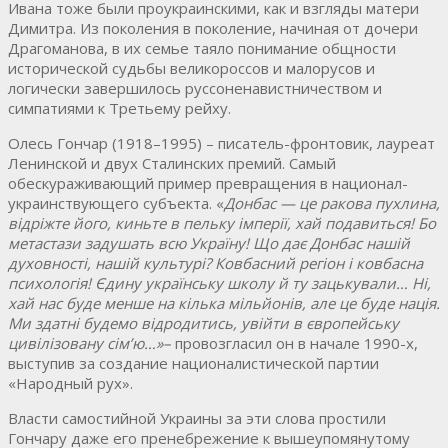
Ивана тоже были проукраинскими, как и взгляды матери
Димитра. Из поколения в поколение, начиная от дочери
Драгоманова, в их семье таяло понимание общности
исторической судьбы великороссов и малорусов и
логически завершилось руссоненавистничеством и
симпатиями к Третьему рейху.
Олесь Гончар (1918–1995) – писатель-фронтовик, лауреат
Ленинской и двух Сталинских премий. Самый
обескураживающий пример превращения в национал-
украинствующего субъекта. «
Донбас
—
це
ракова
пухлина
,
відріжте
його
,
киньте
в
пельку
імперії
,
хай
подавиться
!
Бо
метастази
задушать
всю
Україну
!
Що
дає
Донбас
нашій
духовності
,
нашій
культурі
?
Ковбасний
регіон
і
ковбасна
психологія
!
Єдину
українську
школу
й
ту
зацькували…
Ні
,
хай
нас
буде
менше
на
кілька
мільйонів
,
але
це
буде
нація
.
Ми
здатні
будемо
відродитись
,
увійти
в
європейську
цивілізовану
сім’ю…»
–
провозгласил он в начале 1990-х,
выступив за создание националистической партии
«Народный рух».
Власти самостийной Украины за эти слова простили
Гончару даже его пренебрежение к вышеупомянутому