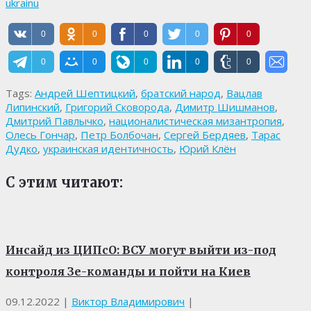
ukrainu
0
0
0
0
0
0
0
0
0
0
Tags:
Андрей Шептицкий
,
братский народ
,
Вацлав
Липинский
,
Григорий Сковорода
,
Димитр Шишманов
,
Дмитрий Павлычко
,
националистическая мизантропия
,
Олесь Гончар
,
Петр Болбочан
,
Сергей Бердяев
,
Тарас
Дудко
,
украинская идентичность
,
Юрий Клён
С этим читают:
Инсайд из ЦИПсО: ВСУ могут выйти из-под
контроля Зе-команды и пойти на Киев
09.12.2022
|
Виктор Владимирович
|