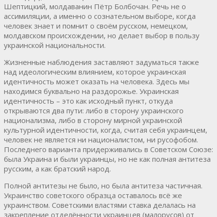
Шептицкий, молдаванин Пётр Болбочан. Речь не о
ассимиляции, а именно о сознательном выборе, когда
человек знает и помнит о своём русском, немецком,
молдавском происхождении, но делает выбор в пользу
украинской национальности.
Жизненные наблюдения заставляют задуматься также
над идеологическим влиянием, которое украинская
идентичность может оказать на человека. Здесь мы
находимся буквально на раздорожье. Украинская
идентичность – это как исходный пункт, откуда
открываются два пути: либо в сторону украинского
национализма, либо в сторону мирной украинской
культурной идентичности, когда, считая себя украинцем,
человек не является ни националистом, ни русофобом.
Последнего варианта придерживались в Советском Союзе:
была Украина и были украинцы, но не как полная антитеза
русским, а как братский народ.
Полной антитезы не было, но была антитеза частичная.
Украинство советского образца оставалось всё же
украинством. Советскими властями ставка делалась на
закрепление отделённости украинцев (малорусов) от