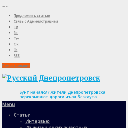
...
...
Предложить статью
Связь с Администрацией
Tg
Вк
Tw
Ок
Fb
RSS
Пожертвования
Бунт начался? Жители Днепропетровска
перекрывают дороги из-за блэкаута
Menu
Статьи
Интервью
Из жизни диких животных