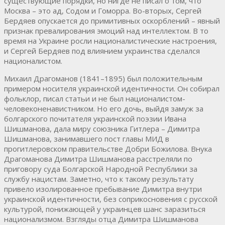
существующие порядки, но нигде не писал о том, что
Москва – это ад, Содом и Гоморра. Во-вторых, Сергей
Бердяев опускается до примитивных оскорблений – явный
признак превалирования эмоций над интеллектом. В то
время на Украине росли националистические настроения,
и Сергей Бердяев под влиянием украинства сделался
националистом.
Михаил Драгоманов (1841–1895) был положительным
примером носителя украинской идентичности. Он собирал
фольклор, писал статьи и не был националистом-
человеконенавистником. Но его дочь, выйдя замуж за
болгарского почитателя украинской поэзии Ивана
Шишманова, дала миру союзника Гитлера – Димитра
Шишманова, занимавшего пост главы МИД в
прогитлеровском правительстве Добри Божилова. Внука
Драгоманова Димитра Шишманова расстреляли по
приговору суда Болгарской Народной Республики за
службу нацистам. Заметно, что к такому результату
привело изолированное пребывание Димитра внутри
украинской идентичности, без соприкосновения с русской
культурой, понижающей у украинцев шанс заразиться
национализмом. Взгляды отца Димитра Шишманова