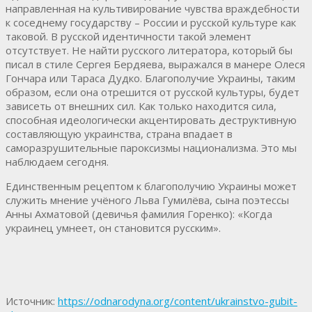
направленная на культивирование чувства враждебности
к соседнему государству – России и русской культуре как
таковой. В русской идентичности такой элемент
отсутствует. Не найти русского литератора, который бы
писал в стиле Сергея Бердяева, выражался в манере Олеся
Гончара или Тараса Дудко. Благополучие Украины, таким
образом, если она отрешится от русской культуры, будет
зависеть от внешних сил. Как только находится сила,
способная идеологически акцентировать деструктивную
составляющую украинства, страна впадает в
саморазрушительные пароксизмы национализма. Это мы
наблюдаем сегодня.
Единственным рецептом к благополучию Украины может
служить мнение учёного Льва Гумилёва, сына поэтессы
Анны Ахматовой (девичья фамилия Горенко): «Когда
украинец умнеет, он становится русским».
Источник:
https://odnarodyna.org/content/ukrainstvo-gubit-