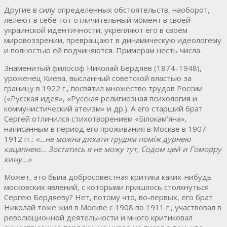
Другие в силу определённых обстоятельств, наоборот,
лелеют в себе тот отличительный момент в своей
украинской идентичности, укрепляют его в своём
мировоззрении, превращают в динамическую идеологему
и полностью ей подчиняются. Примерам несть числа.
Знаменитый философ Николай Бердяев (1874–1948),
уроженец Киева, высланный советской властью за
границу в 1922 г., посвятил множество трудов России
(«Русская идея», «Русская религиозная психология и
коммунистический атеизм» и др.). А его старший брат
Сергей отличился стихотворением «Бiлокам’яна»,
написанным в период его проживания в Москве в 1907–
1912 гг.:
«
…н
е
можна
дихати
грудям
пом
i
ж
дурнею
кацапнею…
Зостатись
я
не
можу
тут
,
Содом
цей
и
Гоморру
кину…»
Может, это была добросовестная критика каких-нибудь
московских явлений, с которыми пришлось столкнуться
Сергею Бердяеву? Нет, потому что, во-первых, его брат
Николай тоже жил в Москве с 1908 по 1911 г., участвовал в
революционной деятельности и много критиковал