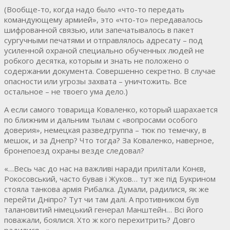
(Вообще-то, когда надо было «что-то передать
командующему армией», это «что-то» передавалось
шифрованной связью, или запечатывалось в пакет
сургучными печатями и отправлялось адресату – под
усиленной охраной специально обученных людей не
робкого десятка, которым и знать не положено о
содержании документа. Совершенно секретно. В случае
опасности или угрозы захвата – уничтожить. Все
остальное – не твоего ума дело.)
А если самого товарища Коваленко, который шарахается
по ближним и дальним тылам с «вопросами особого
доверия», немецкая разведгруппа – тюк по темечку, в
мешок, и за Днепр? Что тогда? За Коваленко, наверное,
бронепоезд охраны везде следовал?
«…Весь час до нас на важливі наради прилітали Конєв,
Рокосовський, часто бував і Жуков… тут же під Букрином
стояла танкова армія Рибалка. Думали, радилися, як же
перейти Дніпро? Тут чи там далі. А противником був
талановитий німецький генерал Манштейн… Всі його
поважали, боялися. Хто ж кого перехитрить? Довго
радилися….»