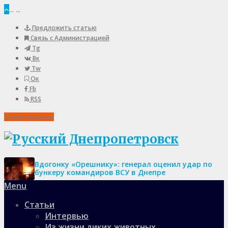
...
...
Предложить статью
Связь с Администрацией
Tg
Вк
Tw
Ок
Fb
RSS
Пожертвования
Вдогонку «Орешнику»: генерал оценил удар по
бункеру командиров ВСУ в Днепре
Menu
Статьи
Интервью
Из жизни диких животных