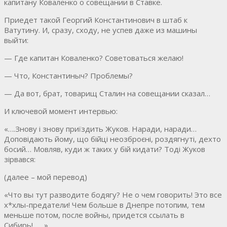
капитану Коваленко о совещании в Ставке.
Приедет такой Георгий Константинович в штаб к
Ватутину. И, сразу, сходу, не успев даже из машины
выйти:
— Где капитан Коваленко? Советоваться желаю!
— Что, Константиныч? Проблемы?
— Да вот, брат, товарищ Сталин на совещании сказал…
И ключевой момент интервью:
«….Знову і знову приїздить Жуков. Наради, наради…
Доповідають йому, що бійці неозброєні, роздягнуті, дехто
босий… Мовляв, куди ж таких у бій кидати? Тоді Жуков
зірвався:
(далее – мой перевод)
«Что вы тут разводите бодягу? Не о чем говорить! Это все
х*хлы-предатели! Чем больше в Днепре потопим, тем
меньше потом, после войны, придется ссылать в
Сибирь!……»