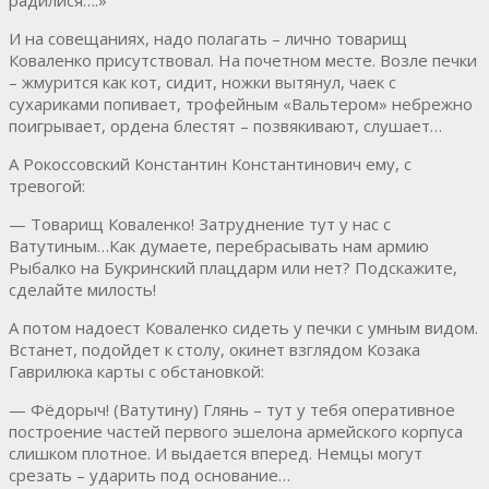
И на совещаниях, надо полагать – лично товарищ
Коваленко присутствовал. На почетном месте. Возле печки
– жмурится как кот, сидит, ножки вытянул, чаек с
сухариками попивает, трофейным «Вальтером» небрежно
поигрывает, ордена блестят – позвякивают, слушает…
А Рокоссовский Константин Константинович ему, с
тревогой:
— Товарищ Коваленко! Затруднение тут у нас с
Ватутиным…Как думаете, перебрасывать нам армию
Рыбалко на Букринский плацдарм или нет? Подскажите,
сделайте милость!
А потом надоест Коваленко сидеть у печки с умным видом.
Встанет, подойдет к столу, окинет взглядом Козака
Гаврилюка карты с обстановкой:
— Фёдорыч! (Ватутину) Глянь – тут у тебя оперативное
построение частей первого эшелона армейского корпуса
слишком плотное. И выдается вперед. Немцы могут
срезать – ударить под основание…