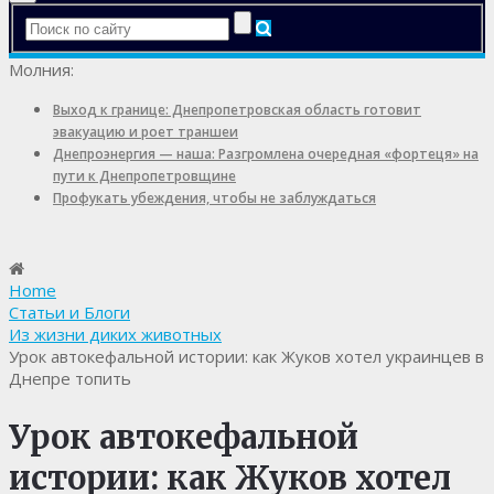
Молния:
Выход к границе: Днепропетровская область готовит
эвакуацию и роет траншеи
Днепроэнергия — наша: Разгромлена очередная «фортеця» на
пути к Днепропетровщине
Профукать убеждения, чтобы не заблуждаться
Home
Статьи и Блоги
Из жизни диких животных
Урок автокефальной истории: как Жуков хотел украинцев в
Днепре топить
Урок автокефальной
истории: как Жуков хотел