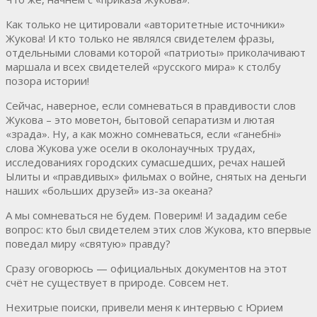
Как только не цитировали «авторитетные источники»
Жукова! И кто только не являлся свидетелем фразы,
отдельными словами которой «патриоты» приколачивают
маршала и всех свидетелей «русского мира» к столбу
позора истории!
Сейчас, наверное, если сомневаться в правдивости слов
Жукова – это моветон, бытовой сепаратизм и лютая
«зрада». Ну, а как можно сомневаться, если «ганебні»
слова Жукова уже осели в околонаучных трудах,
исследованиях городских сумасшедших, речах нашей
Ылиты и «правдивых» фильмах о войне, снятых на деньги
наших «больших друзей» из-за океана?
А мы сомневаться не будем. Поверим! И зададим себе
вопрос: кто был свидетелем этих слов Жукова, кто впервые
поведал миру «святую» правду?
Сразу оговорюсь — официальных документов на этот
счёт не существует в природе. Совсем нет.
Нехитрые поиски, привели меня к интервью с Юрием