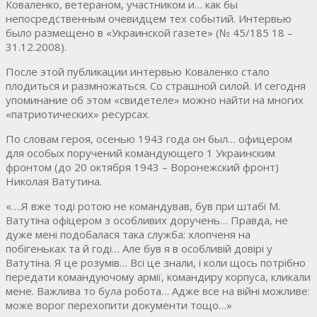
Коваленко, ветераном, участником и… как бы
непосредственным очевидцем тех событий. Интервью
было размещено в «Украинской газете» (№ 45/185 18 –
31.12.2008).
После этой публикации интервью Коваленко стало
плодиться и размножаться. Со страшной силой. И сегодня
упоминание об этом «свидетеле» можно найти на многих
«патриотических» ресурсах.
По словам героя, осенью 1943 года он был… офицером
для особых поручений командующего 1 Украинским
фронтом (до 20 октября 1943 – Воронежский фронт)
Николая Ватутина.
«….Я вже тоді ротою не командував, був при штабі М.
Ватутіна офіцером з особливих доручень… Правда, не
дуже мені подобалася така служба: хлопченя на
побігеньках та й годі… Але був я в особливій довірі у
Ватутіна. Я це розумів… Всі це знали, і коли щось потрібно
передати командуючому армії, командиру корпуса, кликали
мене. Важлива то була робота… Адже все на війні можливе:
може ворог перехопити документи тощо…»