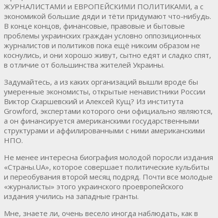
ЖУРНАЛИСТАМИ и ЕВРОПЕЙСКИМИ ПОЛИТИКАМИ, а с
экономикой большие дяди и тёти придумают что-нибудь.
В конце концов, финансовые, правовые и бытовые
проблемы украинских граждан условно оппозиционных
журналистов и политиков пока ещё никоим образом не
коснулись, и они хорошо живут, сытно едят и сладко спят,
в отличие от большинства жителей Украины.
Задумайтесь, а из каких организаций вышли вроде бы
умеренные экономисты, открытые ненавистники России
Виктор Скаршевский и Алексей Кущ? Из института
Growford, экспертами которого они официально являются,
а он финансируется американскими государственными
структурами и аффилированными с ними американскими
НПО.
Не менее интересна биография молодой поросли издания
«Страны.UA», которое совершает политические кульбиты
и переобувания второй месяц подряд. Почти все молодые
«журналисты» этого украинского проевропейского
издания учились на западные гранты.
Мне, знаете ли, очень весело иногда наблюдать, как в