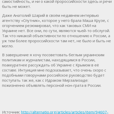
самостийность, и ни о какой пророссийскости здесь и речи
быть не может.
Даже Анатолий Шарий в своём недавнем интервью
агентству «Спутник», которое у него брала Маша Крузе, с
огорчением резюмировал, что как таковых СМИ на
Украине нет. Все они, по сути, являются чьей-то обслугой.
Так что никакой объективности по отношению к России, а
уж тем более пророссийскости там нет, не было и быть не
могло.
В завершение я хочу посоветовать беглым украинским
политикам и журналистам, находящимся в России,
поаккуратнее рассуждать об Украине с Крымом в её
составе. Интуиция мне подсказывает, что очень скоро с
подобными говорунами российское руководство будет
поступать так же, как с Идраком Мирзализаде:
пожизненно объявлять персоной нон-грата в России.
Источник:
http://alternatio.org/articles/articles/item/94607-