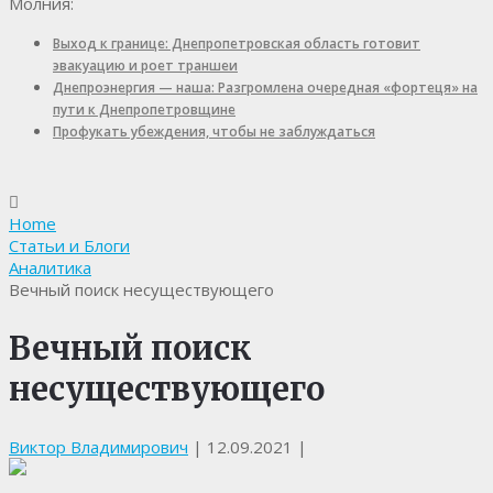
Молния:
Выход к границе: Днепропетровская область готовит
эвакуацию и роет траншеи
Днепроэнергия — наша: Разгромлена очередная «фортеця» на
пути к Днепропетровщине
Профукать убеждения, чтобы не заблуждаться
Home
Статьи и Блоги
Аналитика
Вечный поиск несуществующего
Вечный поиск
несуществующего
Виктор Владимирович
|
12.09.2021
|