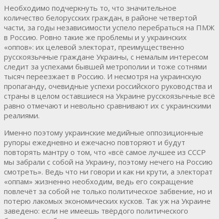
Необходимо подчеркнуть то, что значительное
количество белорусских граждан, в районе четвертой
части, за годы независимости успело перебраться на ПМЖ
в Россию. Ровно такие же проблемы и у украинских
«оппов»: их целевой электорат, преимущественно
русскоязычные граждане Украины, с немалым интересом
следит за успехами бывшей метрополии и тоже сотнями
тысяч переезжает в Россию. И несмотря на украинскую
пропаганду, очевидные успехи российского руководства и
страны в целом оставшиеся на Украине русскоязычные всё
равно отмечают и невольно сравнивают их с украинскими
реалиями.
Именно поэтому украинские медийные оппозиционные
рупоры ежедневно и ежечасно повторяют и будут
повторять мантру о том, что «всё самое лучшее из СССР
мы забрали с собой на Украину, поэтому нечего на Россию
смотреть». Ведь что ни говори и как ни крути, а электорат
«оппам» жизненно необходим, ведь его сокращение
повлечёт за собой не только политическое забвение, но и
потерю лакомых экономических кусков. Так уж на Украине
заведено: если не имеешь твёрдого политического