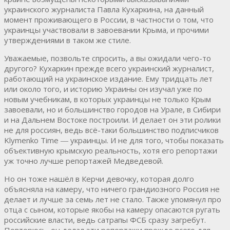
украинского журналиста Павла Кухаркина, на данный
момент проживающего в России, в частности о том, что
украинцы участвовали в завоевании Крыма, и прочими
утверждениями в таком же стиле.
Уважаемые, позвольте спросить, а вы ожидали чего-то
другого? Кухаркин прежде всего украинский журналист,
работающий на украинское издание. Ему тридцать лет
или около того, и историю Украины он изучал уже по
новым учебникам, в которых украинцы не только Крым
завоевали, но и большинство городов на Урале, в Сибири
и на Дальнем Востоке построили. И делает он эти ролики
не для россиян, ведь всё-таки большинство подписчиков
Klymenko Time ― украинцы. И не для того, чтобы показать
объективную крымскую реальность, хотя его репортажи
уж точно лучше репортажей Медведевой.
Но он тоже нашёл в Керчи девочку, которая долго
объясняла на камеру, что ничего грандиозного Россия не
делает и лучше за семь лет не стало. Также упомянул про
отца с сыном, которые якобы на камеру опасаются ругать
российские власти, ведь сатрапы ФСБ сразу загребут.
Повторюсь, он делал эти репортажи прежде всего для