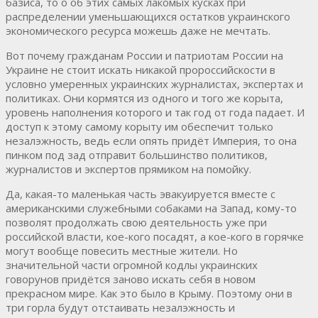
базиса, то о об этих самых лакомых кусках при
распределении уменьшающихся остатков украинского
экономического ресурса можешь даже не мечтать.
Вот почему гражданам России и патриотам России на
Украине не стоит искать никакой пророссийскости в
условно умеренных украинских журналистах, экспертах и
политиках. Они кормятся из одного и того же корыта,
уровень наполнения которого и так год от года падает. И
доступ к этому самому корыту им обеспечит только
незалэжность, ведь если опять придёт Империя, то она
пинком под зад отправит большинство политиков,
журналистов и экспертов прямиком на помойку.
Да, какая-то маленькая часть эвакуируется вместе с
американскими служебными собаками на Запад, кому-то
позволят продолжать свою деятельность уже при
российской власти, кое-кого посадят, а кое-кого в горячке
могут вообще повесить местные жители. Но
значительной части огромной кодлы украинских
говорунов придётся заново искать себя в новом
прекрасном мире. Как это было в Крыму. Поэтому они в
три горла будут отстаивать незалэжность и