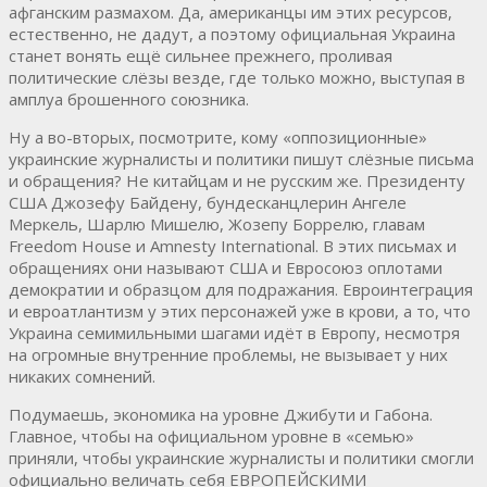
афганским размахом. Да, американцы им этих ресурсов,
естественно, не дадут, а поэтому официальная Украина
станет вонять ещё сильнее прежнего, проливая
политические слёзы везде, где только можно, выступая в
амплуа брошенного союзника.
Ну а во-вторых, посмотрите, кому «оппозиционные»
украинские журналисты и политики пишут слёзные письма
и обращения? Не китайцам и не русским же. Президенту
США Джозефу Байдену, бундесканцлерин Ангеле
Меркель, Шарлю Мишелю, Жозепу Боррелю, главам
Freedom House и Amnesty International. В этих письмах и
обращениях они называют США и Евросоюз оплотами
демократии и образцом для подражания. Евроинтеграция
и евроатлантизм у этих персонажей уже в крови, а то, что
Украина семимильными шагами идёт в Европу, несмотря
на огромные внутренние проблемы, не вызывает у них
никаких сомнений.
Подумаешь, экономика на уровне Джибути и Габона.
Главное, чтобы на официальном уровне в «семью»
приняли, чтобы украинские журналисты и политики смогли
официально величать себя ЕВРОПЕЙСКИМИ