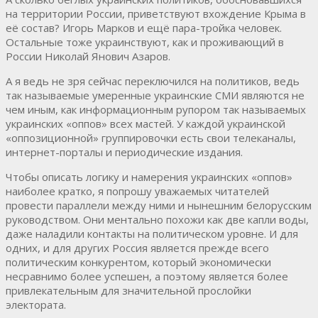
на территории России, приветствуют вхождение Крыма в
её состав? Игорь Марков и ещё пара-тройка человек.
Остальные тоже украинствуют, как и проживающий в
России Николай Янович Азаров.
А я ведь не зря сейчас переключился на политиков, ведь
так называемые умеренные украинские СМИ являются не
чем иным, как информационным рупором так называемых
украинских «оппов» всех мастей. У каждой украинской
«оппозиционной» группировочки есть свои телеканалы,
интернет-порталы и периодические издания.
Чтобы описать логику и намерения украинских «оппов»
наиболее кратко, я попрошу уважаемых читателей
провести параллели между ними и нынешним белорусским
руководством. Они ментально похожи как две капли воды,
даже наладили контакты на политическом уровне. И для
одних, и для других Россия является прежде всего
политическим конкурентом, который экономически
несравнимо более успешен, а поэтому является более
привлекательным для значительной прослойки
электората.