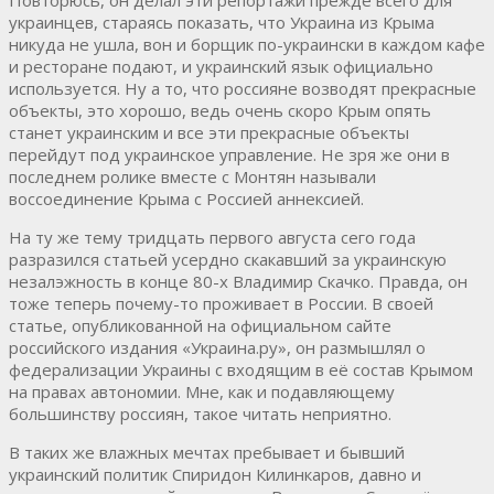
украинцев, стараясь показать, что Украина из Крыма
никуда не ушла, вон и борщик по-украински в каждом кафе
и ресторане подают, и украинский язык официально
используется. Ну а то, что россияне возводят прекрасные
объекты, это хорошо, ведь очень скоро Крым опять
станет украинским и все эти прекрасные объекты
перейдут под украинское управление. Не зря же они в
последнем ролике вместе с Монтян называли
воссоединение Крыма с Россией аннексией.
На ту же тему тридцать первого августа сего года
разразился статьей усердно скакавший за украинскую
незалэжность в конце 80-х Владимир Скачко. Правда, он
тоже теперь почему-то проживает в России. В своей
статье, опубликованной на официальном сайте
российского издания «Украина.ру», он размышлял о
федерализации Украины с входящим в её состав Крымом
на правах автономии. Мне, как и подавляющему
большинству россиян, такое читать неприятно.
В таких же влажных мечтах пребывает и бывший
украинский политик Спиридон Килинкаров, давно и