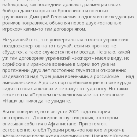
наблюдали, как последние драпают, размещая своих
бойцов даже на крышах броневиков и военных
грузовиков. Дмитрий Георгиевич в одном из последующих
роликов поправился, объясняя позор двух «основных
игроков» каким-то там договорняком.
Не удивляйтесь, это универсальная отмазка украинских
псевдоэкспертов на тот случай, если их прогноз не
сбудется, а такое случается почти всегда. Не знаю, какой
уж там договорняк украинский «эксперт» имел в виду, но
сирийские и иранские военные в Сирии вот уже на
протяжении двух лет постоянно глумятся и откровенно
издеваются над турецкими военными, а российские ― над
американскими. А до сих пор пребывающие в шоке курды
сидят в своих анклавах и не кажут оттуда носу. Но таких
сюжетов на «Першем незалежном» или на телеканале
«Наш» вы никогда не увидите.
Вы не поверите, но в августе 2021 года история
повторилась. Джангиров выпустил ролик, в котором
описывал события в Афганистане. При этом он,
естественно, отвёл Турции роль «основного игрока» в
Афганистане после ухода американцев. Наряду с Китаем,