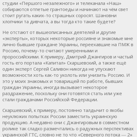
студии «Першого незалежного» и телеканала «Наш»
собираются отпетые грантоеды и начинают на чём свет
стоит ругать каких-то страшных соросят. Шановни
хлопчики та дивчата, а вы тогда кто такие будете?
Не отстают от вышеописанных деятелей и другие
«эксперты», которых некоторые россияне и знакомые мне
лично бывшие граждане Украины, переехавшие на ПМЖ в
Россию, почему-то считают умеренными и
пророссийскими. К примеру, Дмитрий Джангиров и частый
гость его портала «Капитал» Скаршевский, а также ещё
один эксперт Сергей Саливон никогда не упускают
возможности хоть как-то уколоть или унизить Россию. И
это у моих знакомых и товарищей по работе, бывших
граждан Украины, иногда вызывает некоторое
раздражение, поскольку они готовятся стать или уже
стали гражданами Российской Федерации.
Скаршевский, к примеру, постоянно талдычит о якобы
неуклюжих попытках России заместить украинскую
продукцию. А недавно они с Джангировым в совместном
ролике так сладко размечтались о радужных перспективах
украинской ГТС, словно не то что «Северного потока ― 2»