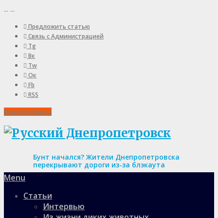
...
...
Предложить статью
Связь с Администрацией
Tg
Вк
Tw
Ок
Fb
RSS
Пожертвования
Бунт начался? Жители Днепропетровска
перекрывают дороги из-за блэкаута
Menu
Статьи
Интервью
Из жизни диких животных