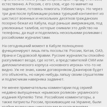
естественно. А Россия, с его слов, «где-то маячит на
заднем плане, готовясь помогать Узбекистану». Но через
три дня после публикации ролика турецкий контингент из
шестисот военных и нескольких десятков гражданских
позорно бежал из Кабула, ещё раньше американцев, под
улюлюканье талибов, которые снимали это действо на
телефоны, да ещё и поделились несколькими роликами с
российскими журналистами.
На сегодняшний момент в Кабуле полноценно
функционируют лишь пять посольств: России, Китая, ОАЭ,
Ирана и Саудовской Аравии. Русские журналисты спокойно
разгуливают везде, где хотят, а представителей СМИ или
дипломатического корпуса «основного игрока» что-то не
видно. Уж не знаю, каким договорняком Джангиров будет
это объяснять, но какую-нибудь лапшу своим слушателям
и подписчикам наверняка задвинет.
Не менее примечательны комментарии под серией
недавно выпущенных «крымских роликов» украинского
издания Klymenko Time. Российские комментаторы, а
также патриоты России, проживающие на Украине, были
крайне возмущены некоторыми высказываниями