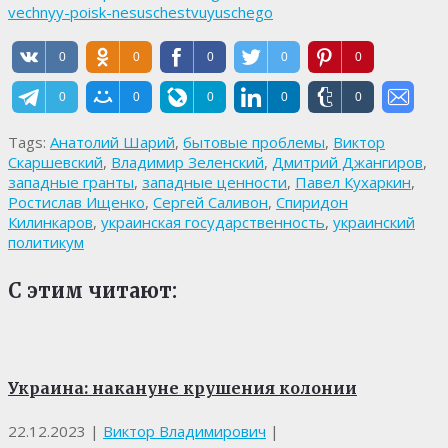
vechnyy-poisk-nesuschestvuyuschego
0
0
0
0
0
0
0
0
0
0
Tags:
Анатолий Шарий
,
бытовые проблемы
,
Виктор
Скаршевский
,
Владимир Зеленский
,
Дмитрий Джангиров
,
западные гранты
,
западные ценности
,
Павел Кухаркин
,
Ростислав Ищенко
,
Сергей Саливон
,
Спиридон
Килинкаров
,
украинская государственность
,
украинский
политикум
С этим читают:
Украина: накануне крушения колонии
22.12.2023
|
Виктор Владимирович
|