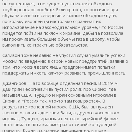
не существует, а не существует никаких обходных
трубопроводов вообще. Если кратко, то россияне зря
вбухали деньги в северные и южные обходные пути,
поскольку европейцы настолько ограничат их
использование на законодательном уровне, что России
придётся пойти на поклон к Украине, дабы та позволила
им прокачивать большие объёмы газа в Европу, чтобы
выполнить контрактные обязательства.
Саливон тоже недавно не упустил случая умалить успехи
России по введению в строй новых предприятий, заявив о
том, что Россия всего лишь предпринимает попытки
поддержать и «хоть как-то» развивать промышленность.
Джангиров ― это вообще отдельная песня. В 2019-м
Дмитрий Георгиевич выпустил ролик про Сирию, где
называл США, Турцию и Иран основными игроками в
Сирии, а «Россия так, что-то там ковыряется». В
результате «основной игрок», США, был вынужден
спешно оставить две свои базы, а другого «основного
игрока», Турцию, иранская пехота в сирийской форме
остановила в пяти километрах от сирийско-турецкой
границы. Курды, союзники американцев, в шоке