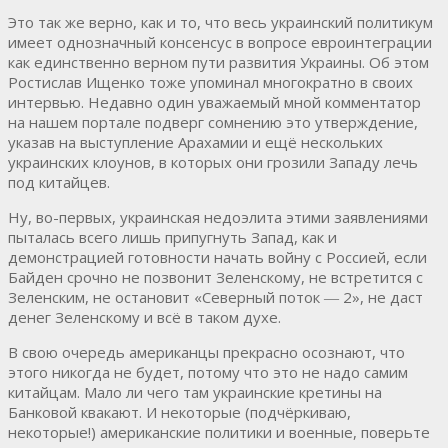
Это так же верно, как и то, что весь украинский политикум
имеет однозначный консенсус в вопросе евроинтеграции
как единственно верном пути развития Украины. Об этом
Ростислав Ищенко тоже упоминал многократно в своих
интервью. Недавно один уважаемый мной комментатор
на нашем портале подверг сомнению это утверждение,
указав на выступление Арахамии и ещё нескольких
украинских клоунов, в которых они грозили Западу лечь
под китайцев.
Ну, во-первых, украинская недоэлита этими заявлениями
пыталась всего лишь припугнуть Запад, как и
демонстрацией готовности начать войну с Россией, если
Байден срочно не позвонит Зеленскому, не встретится с
Зеленским, не остановит «Северный поток ― 2», не даст
денег Зеленскому и всё в таком духе.
В свою очередь американцы прекрасно осознают, что
этого никогда не будет, потому что это не надо самим
китайцам. Мало ли чего там украинские кретины на
Банковой квакают. И некоторые (подчёркиваю,
некоторые!) американские политики и военные, поверьте