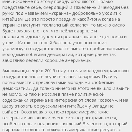
мне, искренне по этому поводу огорчаются. Только
представьте себе, смердящий и тяжеленный чемодан без
ручки под названием «Украина» добровольно уходит к
китайцам. Да это просто праздник какой-то! А когда на
Украине наступит «коллапсный коллапс», то можно смело
будет заявлять о том, что неблагодарные и
недальновидные туземцы предали западные ценности и
ушли к Китаю, который благополучно похоронил
украинскую государственность вместе с пробивающимися
молодыми побегами демократии, которые ранее так
заботливо лелеяли хорошие американцы.
Американцы ещё в 2015 году хотели молодую украинскую
государственность всучить в лапы коварному Путину
прямо вместе с пресловутыми молодыми «побегами
демократии», да только ничего из этого не вышло и выйти
не могло. Китаю и России в плане политической
содержанки Украина не интересна от слова «совсем», и на
шару втюхать её русским или китайцам у Запада не
выйдет. Осознавая это, некоторые американские
генералы и чиновники очень сильно расстраиваются,
особенно после недавних заявлений Зеленского, который
выразил готовность пожирать американские ресурсы с