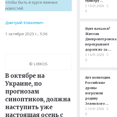
бункеру …
чтобы быть в курсе важных
19.01.2026
новостей.
0
Дмитрий Ковалевич
Бунт начался?
1 октября 2023 г., 5:36
Жители
Днепропетровска
перекрывают
дороги из-за …
14.01.2026
0
© LIBKOS
В октябре на
Акт возмездия.
Украине, по
Российские
дроны
прогнозам
погрузили
синоптиков, должна
родину
Зеленского …
наступить уже
10.01.2026
настоящая осень с
0