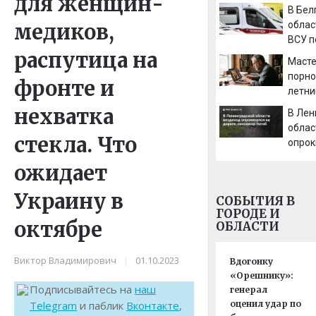
для женщин-
город
В Бел
облас
медиков,
облас
Afana
ВСУ п
Тверс
распутица на
челов
Маст
Новос
постр
порно
Тверь
фронте и
Новос
летни
Новос
смаст
сегод
нехватка
В Лен
порно
облас
итоге
стекла. Что
опрок
суд
дорог
ожидает
погиб
Украину в
СОБЫТИЯ В
ГОРОДЕ И
октябре
ОБЛАСТИ
Виктор Владимирович
|
01.10.2023
Вдогонку
«Орешнику»:
Подписывайтесь на
наш
генерал
Telegram
и паблик
Вконтакте
,
оценил удар по