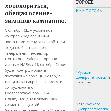
ГОРОДЕ
хорохориться,
НУ И ПОГОДА
обещая осенне-
зимнюю кампанию.
С октября США усиливают
контроль над военными
поставками Киеву. Для этой цели
недавно был назначен
генеральный инспектор
Пентагона Роберт Сторч. По
данным НАБУ, с 18 октября Сторч
будет контролировать
"
Русский
поступление помощи, которую
Днепропетровск
" в
Вашингтон направляет Киеву, и
Telegram
сотрудничать с
Госдепартаментом США.
Последние дни в украинском
Чат "
Русского
сегменте соцсетей
Днепропетровска
"
(преимущественно TikTok) также