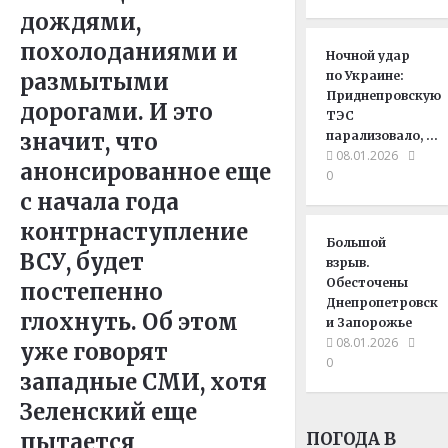
дождями,
похолоданиями и
Ночной удар
размытыми
по Украине:
Приднепровскую
дорогами. И это
ТЭС
значит, что
парализовало, …
08.01.2026
анонсированное еще
0
с начала года
контрнаступление
Большой
ВСУ, будет
взрыв.
Обесточены
постепенно
Днепропетровск
глохнуть. Об этом
и Запорожье
08.01.2026
уже говорят
0
западные СМИ, хотя
Зеленский еще
пытается
ПОГОДА В