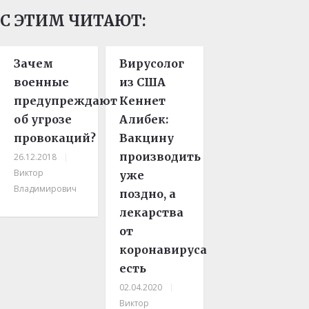
С ЭТИМ ЧИТАЮТ:
Зачем
Вирусолог
военные
из США
предупреждают
Кеннет
об угрозе
Алибек:
провокаций?
Вакцину
производить
26.12.2018
|
Виктор
уже
Владимирович
поздно, а
лекарства
от
коронавируса
есть
02.04.2020
|
Виктор