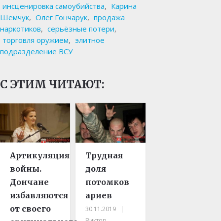
инсценировка самоубийства
,
Карина
Шемчук
,
Олег Гончарук
,
продажа
наркотиков
,
серьёзные потери
,
торговля оружием
,
элитное
подразделение ВСУ
С ЭТИМ ЧИТАЮТ:
Артикуляция
Трудная
войны.
доля
Дончане
потомков
избавляются
ариев
от своего
30.11.2019
|
Виктор