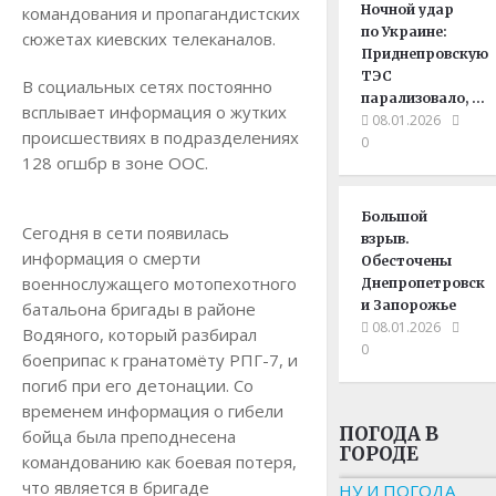
Ночной удар
командования и пропагандистских
по Украине:
сюжетах киевских телеканалов.
Приднепровскую
ТЭС
В социальных сетях постоянно
парализовало, …
всплывает информация о жутких
08.01.2026
происшествиях в подразделениях
0
128 огшбр в зоне ООС.
Большой
Сегодня в сети появилась
взрыв.
информация о смерти
Обесточены
военнослужащего мотопехотного
Днепропетровск
и Запорожье
батальона бригады в районе
08.01.2026
Водяного, который разбирал
0
боеприпас к гранатомёту РПГ-7, и
погиб при его детонации. Со
временем информация о гибели
ПОГОДА В
бойца была преподнесена
ГОРОДЕ
командованию как боевая потеря,
что является в бригаде
НУ И ПОГОДА