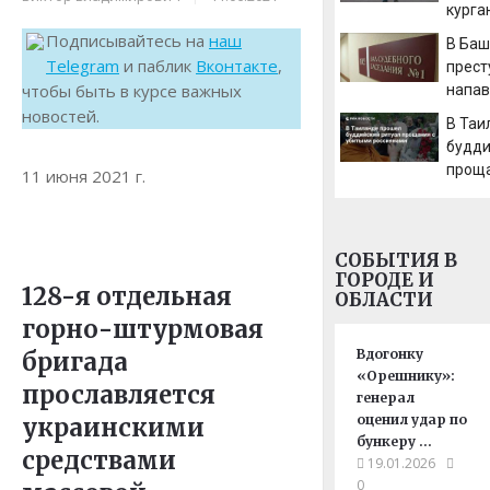
курга
назва
Подписывайтесь на
наш
В Баш
редки
Telegram
и паблик
Вконтакте
,
прест
2026 
чтобы быть в курсе важных
напав
после
новостей.
В Таи
будди
проща
11 июня 2021 г.
росс
СОБЫТИЯ В
ГОРОДЕ И
128-я отдельная
ОБЛАСТИ
горно-штурмовая
Вдогонку
бригада
«Орешнику»:
прославляется
генерал
оценил удар по
украинскими
бункеру …
средствами
19.01.2026
0