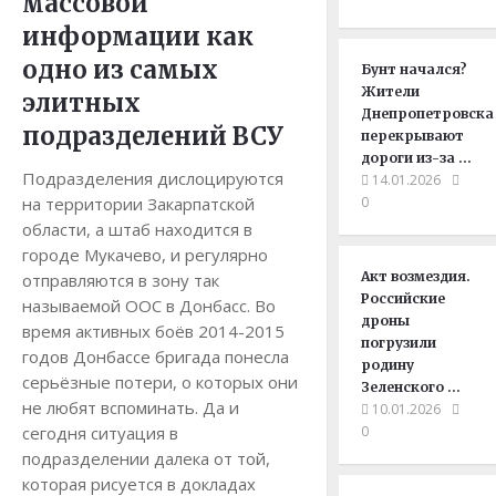
массовой
информации как
одно из самых
Бунт начался?
Жители
элитных
Днепропетровска
подразделений ВСУ
перекрывают
дороги из-за …
Подразделения дислоцируются
14.01.2026
на территории Закарпатской
0
области, а штаб находится в
городе Мукачево, и регулярно
Акт возмездия.
отправляются в зону так
Российские
называемой ООС в Донбасс. Во
дроны
время активных боёв 2014-2015
погрузили
годов Донбассе бригада понесла
родину
серьёзные потери, о которых они
Зеленского …
не любят вспоминать. Да и
10.01.2026
сегодня ситуация в
0
подразделении далека от той,
которая рисуется в докладах