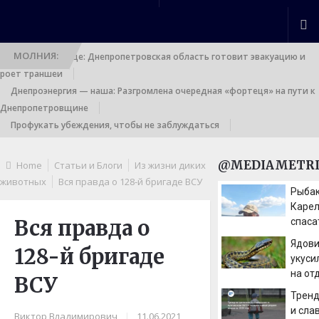
МОЛНИЯ:
Выход к границе: Днепропетровская область готовит эвакуацию и
роет траншеи
Днепроэнергия — наша: Разгромлена очередная «фортеця» на пути к
Днепропетровщине
Профукать убеждения, чтобы не заблуждаться
@MEDIAMETRI
Home
Статьи и Блоги
Из жизни диких
животных
Вся правда о 128-й бригаде ВСУ
Рыбак
Карел
Вся правда о
спаса
жиле
Ядови
128-й бригаде
укуси
на от
ВСУ
Тренд
и сла
Виктор Владимирович
|
11.06.2021