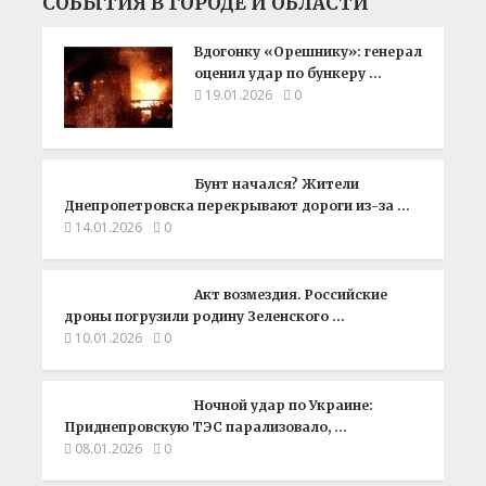
СОБЫТИЯ В ГОРОДЕ И ОБЛАСТИ
Вдогонку «Орешнику»: генерал
оценил удар по бункеру …
19.01.2026
0
Бунт начался? Жители
Днепропетровска перекрывают дороги из-за …
14.01.2026
0
Акт возмездия. Российские
дроны погрузили родину Зеленского …
10.01.2026
0
Ночной удар по Украине:
Приднепровскую ТЭС парализовало, …
08.01.2026
0