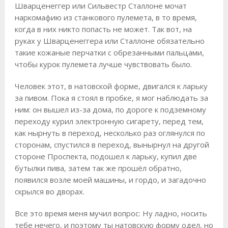
Шварценеггер или Сильвестр Сталлоне мочат
наркомафию из станкового пулемета, в то время,
когда в них никто попасть не может. Так вот, на
руках у Шварценеггера или Сталлоне обязательно
такие кожаные перчатки с обрезанными пальцами,
чтобы курок пулемета лучше чувствовать было.
Человек этот, в натовской форме, двигался к ларьку
за пивом. Пока я стоял в пробке, я мог наблюдать за
ним: он вышел из-за дома, по дороге к подземному
переходу курил электронную сигарету, перед тем,
как нырнуть в переход, несколько раз оглянулся по
сторонам, спустился в переход, вынырнул на другой
стороне Проспекта, подошел к ларьку, купил две
бутылки пива, затем так же прошёл обратно,
появился возле моей машины, и гордо, и загадочно
скрылся во дворах.
Все это время меня мучил вопрос: Ну ладно, носить
тебе нечего, и поэтому ты натовскую форму одел, но