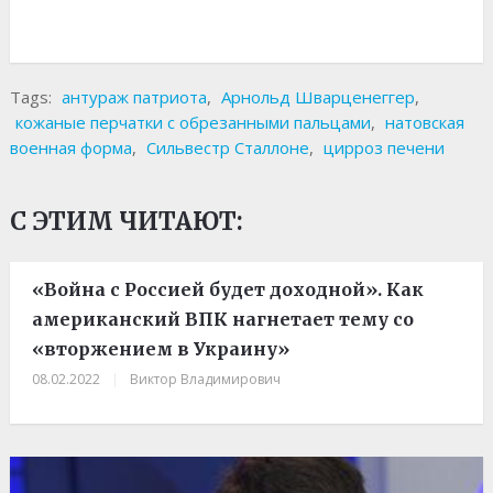
Tags:
антураж патриота
,
Арнольд Шварценеггер
,
кожаные перчатки с обрезанными пальцами
,
натовская
военная форма
,
Сильвестр Сталлоне
,
цирроз печени
С ЭТИМ ЧИТАЮТ:
«Война с Россией будет доходной». Как
американский ВПК нагнетает тему со
«вторжением в Украину»
08.02.2022
|
Виктор Владимирович