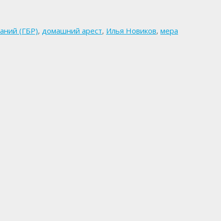
аний (ГБР)
,
домашний арест
,
Илья Новиков
,
мера