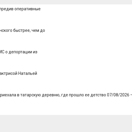
упредив оперативные
нского быстрее, чем до
С о депортации из
 актрисой Натальей
риехала в татарскую деревню, где прошло ее детство 07/08/2026 