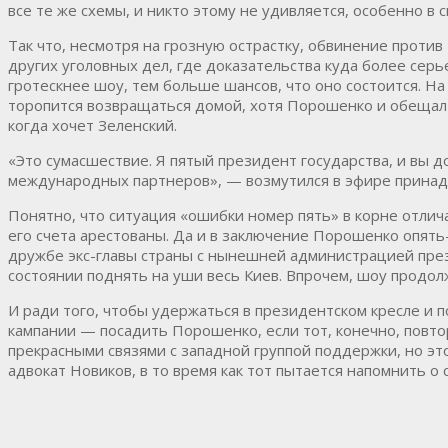
все те же схемы, и никто этому не удивляется, особенно в
Так что, несмотря на грозную острастку, обвинение против
других уголовных дел, где доказательства куда более серь
гротескнее шоу, тем больше шансов, что оно состоится. На
торопится возвращаться домой, хотя Порошенко и обещал в
когда хочет Зеленский.
«Это сумасшествие. Я пятый президент государства, и вы 
международных партнеров», — возмутился в эфире принад
Понятно, что ситуация «ошибки номер пять» в корне отлич
его счета арестованы. Да и в заключение Порошенко опять
дружбе экс-главы страны с нынешней администрацией през
состоянии поднять на уши весь Киев. Впрочем, шоу продолжа
И ради того, чтобы удержаться в президентском кресле и 
кампании — посадить Порошенко, если тот, конечно, повт
прекрасными связями с западной группой поддержки, но эт
адвокат Новиков, в то время как тот пытается напомнить о