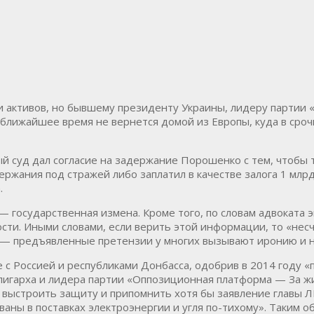
 и активов, но бывшему президенту Украины, лидеру партии
 в ближайшее время не вернется домой из Европы, куда в ср
 суд дал согласие на задержание Порошенко с тем, чтобы т
жания под стражей либо заплатил в качестве залога 1 млрд г
.
государственная измена. Кроме того, по словам адвоката 
сти. Иными словами, если верить этой информации, то «нес
» — предъявленные претензии у многих вызывают иронию и 
с Россией и республиками Донбасса, одобрив в 2014 году «п
лигарха и лидера партии «Оппозиционная платформа — За ж
но выстроить защиту и припомнить хотя бы заявление главы 
аны в поставках электроэнергии и угля по-тихому». Таким о