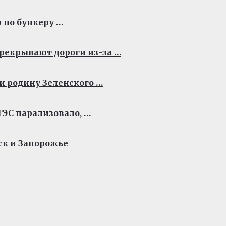
 по бункеру …
рекрывают дороги из-за …
и родину Зеленского …
ЭС парализовало, …
ск и Запорожье