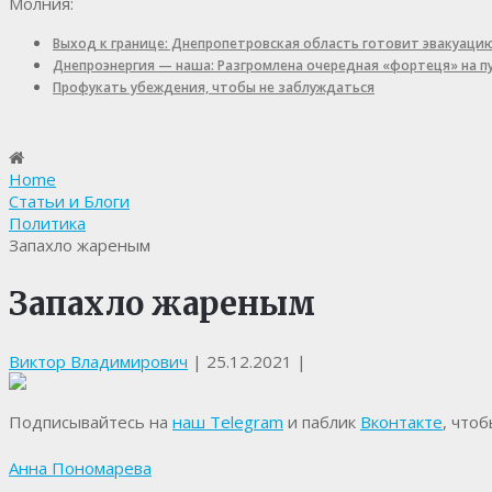
Молния:
Выход к границе: Днепропетровская область готовит эвакуаци
Днепроэнергия — наша: Разгромлена очередная «фортеця» на 
Профукать убеждения, чтобы не заблуждаться
Home
Статьи и Блоги
Политика
Запахло жареным
Запахло жареным
Виктор Владимирович
|
25.12.2021
|
Подписывайтесь на
наш Telegram
и паблик
Вконтакте
, что
Анна Пономарева