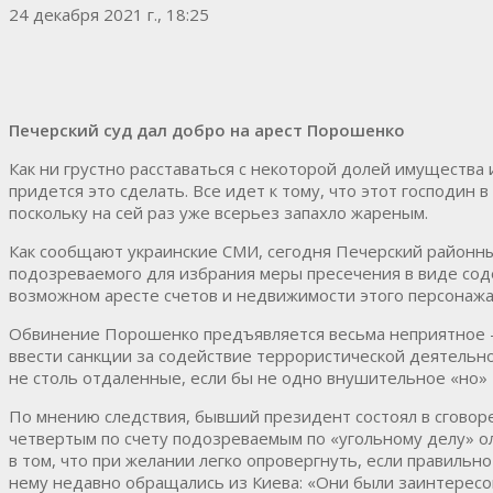
24 декабря 2021 г., 18:25
Печерский суд дал добро на арест Порошенко
Как ни грустно расставаться с некоторой долей имущества
придется это сделать. Все идет к тому, что этот господин
поскольку на сей раз уже всерьез запахло жареным.
Как сообщают украинские СМИ, сегодня Печерский районный
подозреваемого для избрания меры пресечения в виде содер
возможном аресте счетов и недвижимости этого персонажа
Обвинение Порошенко предъявляется весьма неприятное — 
ввести санкции за содействие террористической деятельно
не столь отдаленные, если бы не одно внушительное «но
По мнению следствия, бывший президент состоял в сговоре 
четвертым по счету подозреваемым по «угольному делу» о
в том, что при желании легко опровергнуть, если правиль
нему недавно обращались из Киева: «Они были заинтересов