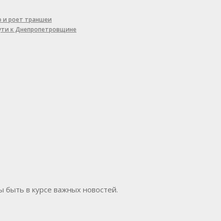
ю и роет траншеи
пути к Днепропетровщине
бы быть в курсе важных новостей.