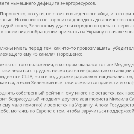
 свете нынешнего дефицита энергоресурсов.
 Порошенко, по сути, не стоит и выеденного яйца, и это при
езные. Но их никто не торопится доводить до логического ко
 худой конец Зеленскому удается изрядно потрепать нервы п
 своем видеообращении приехать на Украину в начале января
должны иметь перед тем, как что-то провозглашать, убедите
лежащего ему «5 канала» Порошенко.
ается от того положения, в котором оказался тот же Медве
-таки верится с трудом, несмотря на информацию о санкции 
идента в США, но и в поддержке радикалов-националистов
ется, а если Зеленский все-таки осмелится привести его к ф
поднять собственный рейтинг, ему иного не остается, как н
орит безрассудный «подвиг» другого авантюриста Михаила С
о ему мало помогло) и вернется на Украину. А пока Госуда
 себе, мотаясь по Европе с тем, чтобы заручиться поддержк