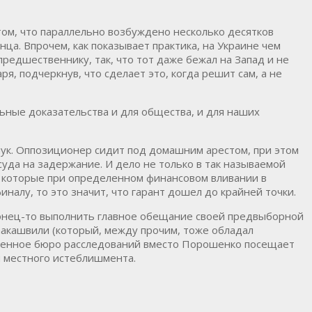
 том, что параллельно возбуждено несколько десятков
нца. Впрочем, как показывает практика, на Украине чем
редшественнику, так, что тот даже бежал на Запад и не
, подчеркнув, что сделает это, когда решит сам, а не
льные доказательства и для общества, и для наших
дчук. Оппозиционер сидит под домашним арестом, при этом
суда на задержание. И дело не только в так называемой
, которые при определенном финансовом вливании в
иналу, то это значит, что гарант дошел до крайней точки.
аконец-то выполнить главное обещание своей предвыборной
аакашвили (который, между прочим, тоже обладал
рственное бюро расследований вместо Порошенко посещает
ой местного истеблишмента.