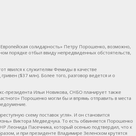
 «Европейская солидарность» Петру Порошенко, возможно,
очном порядке отбыл ввиду непредвиденных обстоятельств,
от явился к служителям Фемиды в качестве
ривен ($37 млн). Более того, разговор ведется и о
экс-президента Ильи Новикова, СНБО планирует также
частного» Порошенко могли бы и впрямь отправить в места
недоумение.
реступную схему поставок угля». И он становится
изнь» Виктора Медведчука. То есть обвиняется Порошенко
ЛНР Леонида Пасечника, который осенью подтвердил, что к
бразом, и при президенте Владимире Зеленском крутятся