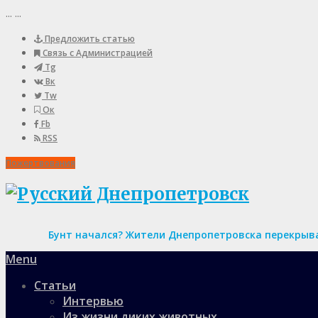
...
...
Предложить статью
Связь с Администрацией
Tg
Вк
Tw
Ок
Fb
RSS
Пожертвования
Бунт начался? Жители Днепропетровска перекрыва
Menu
Статьи
Интервью
Из жизни диких животных