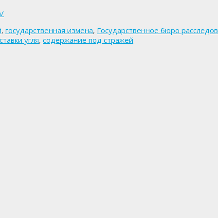
m/
й
,
государственная измена
,
Государственное бюро расследов
ставки угля
,
содержание под стражей