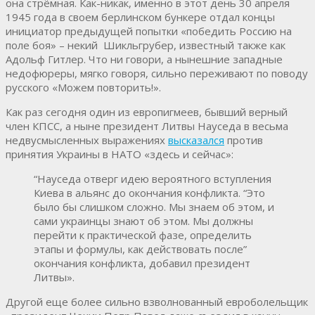
она стрёмная. Как-никак, именно в этот день 30 апреля
1945 года в своем берлинском бункере отдал концы
инициатор предыдущей попытки «победить Россию на
поле боя» – некий Шикльгрубер, известный также как
Адольф Гитлер. Что ни говори, а нынешние западные
недофюреры, мягко говоря, сильно переживают по поводу
русского «Можем повторить!».
Как раз сегодня один из европигмеев, бывший верный
член КПСС, а ныне президент Литвы Науседа в весьма
недвусмысленных выражениях
высказался
против
принятия Украины в НАТО «здесь и сейчас»:
“Науседа отверг идею вероятного вступления
Киева в альянс до окончания конфликта. “Это
было бы слишком сложно. Мы знаем об этом, и
сами украинцы знают об этом. Мы должны
перейти к практической фазе, определить
этапы и формулы, как действовать после”
окончания конфликта, добавил президент
Литвы».
Другой еще более сильно взволнованный евроболельщик