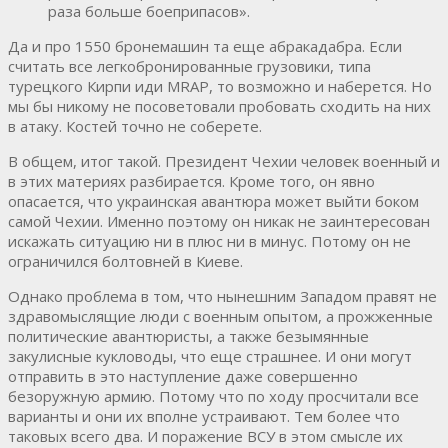
раза больше боеприпасов».
Да и про 1550 бронемашин та еще абракадабра. Если
считать все легкобронированные грузовики, типа
турецкого Кирпи иди МRAP, то возможно и наберется. Но
мы бы никому не посоветовали пробовать сходить на них
в атаку. Костей точно не соберете.
В общем, итог такой. Президент Чехии человек военный и
в этих материях разбирается. Кроме того, он явно
опасается, что украинская авантюра может выйти боком
самой Чехии. Именно поэтому он никак не заинтересован
искажать ситуацию ни в плюс ни в минус. Потому он не
ограничился болтовней в Киеве.
Однако проблема в том, что нынешним Западом правят не
здравомыслящие люди с военным опытом, а прожженные
политические авантюристы, а также безымянные
закулисные кукловоды, что еще страшнее. И они могут
отправить в это наступление даже совершенно
безоружную армию. Потому что по ходу просчитали все
варианты и они их вполне устраивают. Тем более что
таковых всего два. И поражение ВСУ в этом смысле их