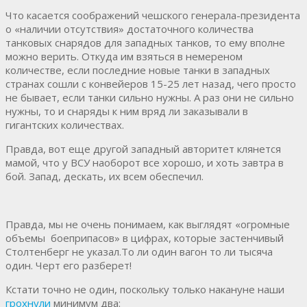
Что касается соображений чешского генерала-президента
о «наличии отсутствия» достаточного количества
танковых снарядов для западных танков, то ему вполне
можно верить. Откуда им взяться в немереном
количестве, если последние новые танки в западных
странах сошли с конвейеров 15-25 лет назад, чего просто
не бывает, если танки сильно нужны. А раз они не сильно
нужны, то и снаряды к ним вряд ли заказывали в
гигантских количествах.
Правда, вот еще другой западный авторитет клянется
мамой, что у ВСУ наоборот все хорошо, и хоть завтра в
бой. Запад, дескать, их всем обеспечил.
Правда, мы не очень понимаем, как выглядят «огромные
объемы боеприпасов» в цифрах, которые застенчивый
Столтенберг не указал.То ли один вагон то ли тысяча
один. Черт его разберет!
Кстати точно не один, поскольку только накануне наши
грохнули
минимум два: