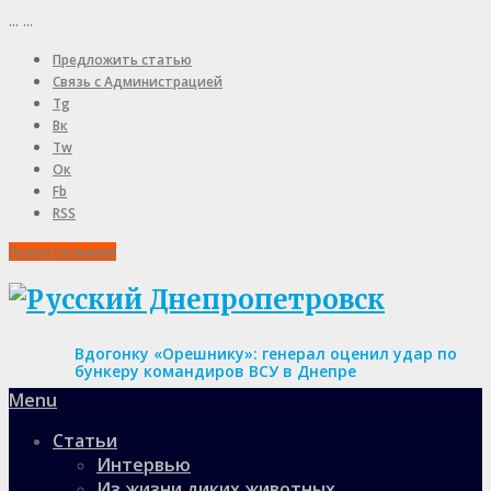
...
...
Предложить статью
Связь с Администрацией
Tg
Вк
Tw
Ок
Fb
RSS
Пожертвования
Вдогонку «Орешнику»: генерал оценил удар по
бункеру командиров ВСУ в Днепре
Menu
Статьи
Интервью
Из жизни диких животных