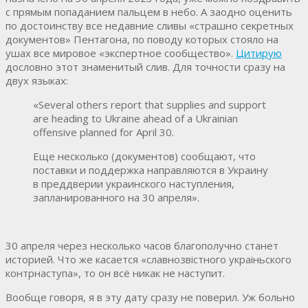
с прямым попаданием пальцем в небо. А заодно оценить
по достоинству все недавние сливы «страшно секретных
документов» Пентагона, по поводу которых стояло на
ушах все мировое «экспертное сообщество».
Цитирую
дословно этот знаменитый слив. Для точности сразу на
двух языках:
«Several others report that supplies and support
are heading to Ukraine ahead of a Ukrainian
offensive planned for April 30.
Еще несколько (документов) сообщают, что
поставки и поддержка направляются в Украину
в преддверии украинского наступления,
запланированного на 30 апреля».
30 апреля через несколько часов благополучно станет
историей. Что же касается «славнозвiстного украiньского
контрнаступа», то он всё никак не наступит.
Вообще говоря, я в эту дату сразу не поверил. Уж больно