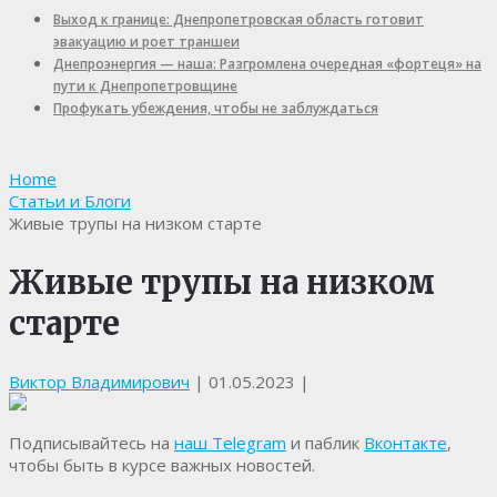
Выход к границе: Днепропетровская область готовит
эвакуацию и роет траншеи
Днепроэнергия — наша: Разгромлена очередная «фортеця» на
пути к Днепропетровщине
Профукать убеждения, чтобы не заблуждаться
Home
Статьи и Блоги
Живые трупы на низком старте
Живые трупы на низком
старте
Виктор Владимирович
|
01.05.2023
|
Подписывайтесь на
наш Telegram
и паблик
Вконтакте
,
чтобы быть в курсе важных новостей.