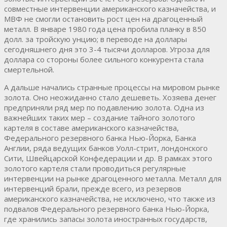
совместные интервенции американского казначейства, и
МВФ не смогли остановить рост цен на драгоценный
металл. В январе 1980 года цена пробила планку в 850
долл. за тройскую унцию; в переводе на доллары
сегодняшнего дня это 3-4 тысячи долларов. Угроза для
доллара со стороны более сильного конкурента стала
смертельной.
А дальше начались странные процессы на мировом рынке
золота. Оно неожиданно стало дешеветь. Хозяева денег
предприняли ряд мер по подавлению золота. Одна из
важнейших таких мер – создание тайного золотого
картеля в составе американского казначейства,
Федерального резервного банка Нью-Йорка, Банка
Англии, ряда ведущих банков Уолл-стрит, лондонского
Сити, Швейцарской Конфедерации и др. В рамках этого
золотого картеля стали проводиться регулярные
интервенции на рынке драгоценного металла. Металл для
интервенций брали, прежде всего, из резервов
американского казначейства, не исключено, что также из
подвалов Федерального резервного банка Нью-Йорка,
где хранились запасы золота иностранных государств,