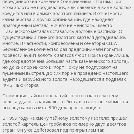
переданного на хранение Соединённым Штатам. При
этом золото не продавалось, а выдавалось в виде золотых
кредитов или в рамках золотого лизинга. В отчётности
казначейства и других организаций, где находился
драгоценный металл, ничего не менялось. Вместо
физического металла оставались долговые расписки. О
существовании тайного золотого картеля догадывались
многие. В частности, конгрессмены и сенаторы США
бесчисленное количество раз предпринимали попытки
провести аудит золотых запасов Форт Нокса (хранилища,
где сосредоточена большая часть казначейского золота),
но до сих пор никого к Форт Ноксу не подпускают на
пушечный выстрел. До сих пор не проведено настоящего
аудита и зарубежного золота, находящегося в подвалах
ФРБ Нью-Йорка.
С помощью тайных операций золотого картеля цену
золота удалось радикально сбить; в отдельные моменты
она опускалась ниже 300 долларов за унцию.
В 1999 году на смену тайному золотому картелю пришёл
золотой картель центробанков примерно двух десятков
стран. Он уже действовал под прикрытием так