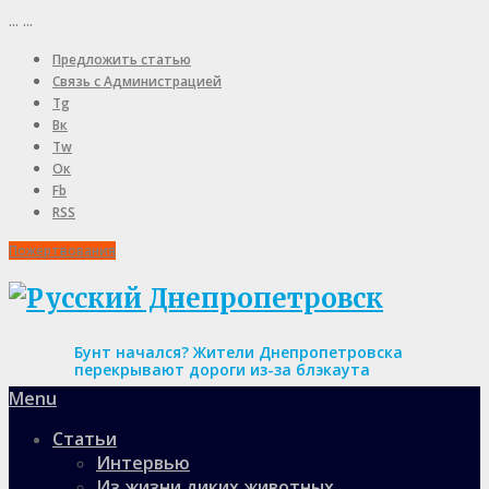
...
...
Предложить статью
Связь с Администрацией
Tg
Вк
Tw
Ок
Fb
RSS
Пожертвования
Бунт начался? Жители Днепропетровска
перекрывают дороги из-за блэкаута
Menu
Статьи
Интервью
Из жизни диких животных