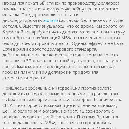
находился печатный станок по производству долларов)
начали тщательно маскируемую войну против жёлтого
металла. Предпринимались попытки
дискредитировать
золото
как самый бесполезный в мире
металл. Обществу внушалось, что со временем золото как
биржевой товар будет чуть дороже железа. Я помню кучу
наукообразных публикаций МВФ, назначением которых
было дискредитировать золото. Однако эффекта не было.
Если в рамках золотодолларового стандарта,
действовавшего в послевоенные годы, цена на золото
составляла 35 долларов за тройскую унцию, то сразу же
после Ямайской конференции цена на жёлтый металл
пробила планку в 100 долларов и продолжала
стремительно расти.
Пришлось вербальные интервенции против золота
дополнить интервенциями рыночными. На рынок стали
выбрасываться партии золота из резервов Казначейства
США. Некоторое сдерживающее влияние на динамику
цен на золото они оказали, но тратить свои золотые
резервы американцам было жалко. Поэтому Вашингтон
оказал давление на МВФ, заставив его продолжить
золотые интервенции за счёт его резервов. Однако и