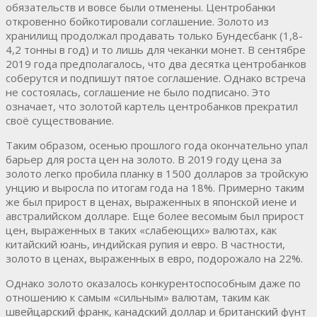
обязательств и вовсе были отменены. Центробанки
откровенно бойкотировали соглашение. Золото из
хранилищ продолжал продавать только Бундесбанк (1,8-
4,2 тонны в год) и то лишь для чеканки монет. В сентябре
2019 года предполагалось, что два десятка центробанков
соберутся и подпишут пятое соглашение. Однако встреча
не состоялась, соглашение не было подписано. Это
означает, что золотой картель центробанков прекратил
своё существование.
Таким образом, осенью прошлого года окончательно упал
барьер для роста цен на золото. В 2019 году цена за
золото легко пробила планку в 1500 долларов за тройскую
унцию и выросла по итогам года на 18%. Примерно таким
же был прирост в ценах, выраженных в японской иене и
австралийском долларе. Еще более весомым был прирост
цен, выраженных в таких «слабеющих» валютах, как
китайский юань, индийская рупия и евро. В частности,
золото в ценах, выраженных в евро, подорожало на 22%.
Однако золото оказалось конкурентоспособным даже по
отношению к самым «сильным» валютам, таким как
швейцарский франк, канадский доллар и британский фунт