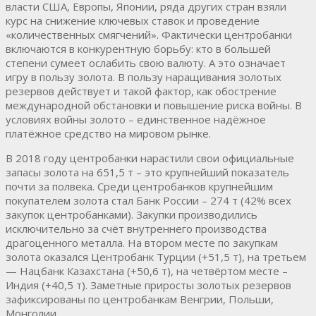
власти США, Европы, Японии, ряда других стран взяли
курс на снижение ключевых ставок и проведение
«количественных смягчений». Фактически центробанки
включаются в конкурентную борьбу: кто в большей
степени сумеет ослабить свою валюту. А это означает
игру в пользу золота. В пользу наращивания золотых
резервов действует и такой фактор, как обострение
международной обстановки и повышение риска войны. В
условиях войны золото – единственное надёжное
платёжное средство на мировом рынке.
В 2018 году центробанки нарастили свои официальные
запасы золота на 651,5 т – это крупнейший показатель
почти за полвека. Среди центробанков крупнейшим
покупателем золота стал Банк России – 274 т (42% всех
закупок центробанками). Закупки производились
исключительно за счёт внутреннего производства
драгоценного металла. На втором месте по закупкам
золота оказался Центробанк Турции (+51,5 т), на третьем
— Нацбанк Казахстана (+50,6 т), на четвёртом месте –
Индия (+40,5 т). Заметные приросты золотых резервов
зафиксированы по центробанкам Венгрии, Польши,
Монголии.