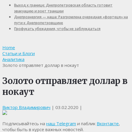
Выход к границе: Днепропетровская область готовит
эвакуацию и роет траншеи
Днепроэнергия — наша: Разгромлена очередная «фортеця» на
пути к Днепропетровщине
Профукать убеждения, чтобы не заблуждаться
Home
Статьи и Блоги
Аналитика
Золото отправляет доллар в нокаут
Золото отправляет доллар в
нокаут
Виктор Владимирович
|
03.02.2020
|
Подписывайтесь на
наш Telegram
и паблик
Вконтакте
,
чтобы быть в курсе важных новостей.