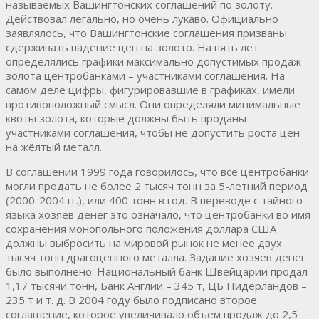
называемых Вашингтонских соглашений по золоту.
Действовал легально, но очень лукаво. Официально
заявлялось, что Вашингтонские соглашения призваны
сдерживать падение цен на золото. На пять лет
определялись графики максимально допустимых продаж
золота центробанками – участниками соглашения. На
самом деле цифры, фигурировавшие в графиках, имели
противоположный смысл. Они определяли минимальные
квоты золота, которые должны быть проданы
участниками соглашения, чтобы не допустить роста цен
на жёлтый металл.
В соглашении 1999 года говорилось, что все центробанки
могли продать не более 2 тысяч тонн за 5-летний период
(2000-2004 гг.), или 400 тонн в год. В переводе с тайного
языка хозяев денег это означало, что центробанки во имя
сохранения монопольного положения доллара США
должны выбросить на мировой рынок не менее двух
тысяч тонн драгоценного металла. Задание хозяев денег
было выполнено: Национальный банк Швейцарии продал
1,17 тысячи тонн, Банк Англии – 345 т, ЦБ Нидерландов –
235 т и т. д. В 2004 году было подписано второе
соглашение, которое увеличивало объём продаж до 2,5