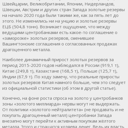
Швейцарии, Великобритании, Японии, Нидерландов,
Швеции, Австрии и других стран Запада золотые резервы
на начало 2020 года были такими же, как за пять лет до
этого. Не изменились ни на унцию и золотые резервы
ЕЦБ (504,8 тонн). Возникает ощущение, что между
ведущими центробанками есть какое-то соглашение о
«заморозке» золотых резервов, сменившее
Вашингтонские соглашения о согласованных продажах
драгоценного металла.
Наиболее динамичный прирост золотых резервов за
период 2015-2020 годов наблюдался в России (919,1 т),
Китае (249,8 т), Казахстане (168,5 т), Польше (125,7 т),
Индии (67,9 т). По ходу замечу, что реальные приросты
золотых резервов Китая намного больше, чем это следует
из официальной статистики (об этом в другой статье).
Конечно, на фоне роста спроса на золото у центробанков
зоны «золотого миллиарда» нервы могут не выдержать.
От политики «золотого нейтралитета» (не продавать и не
покупать драгоценный металл) центробанки Запада
внезапно могут перейти к активным покупкам жёлтого
металла. Этого и страшатся хозяева денег. Ведь их власть