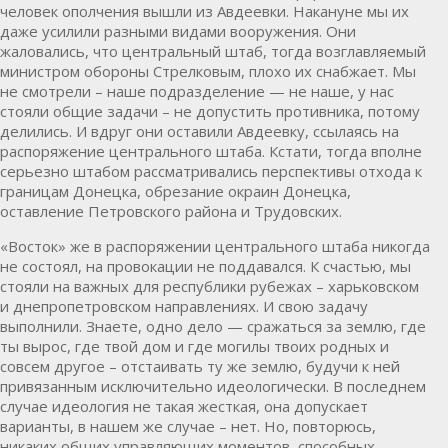
человек ополчения вышли из
Авдеевки
. Накануне мы их
даже усилили разными видами вооружения. Они
жаловались, что центральный штаб, тогда возглавляемый
министром обороны Стрелковым, плохо их снабжает. Мы
не смотрели – наше подразделение — не наше, у нас
стояли общие задачи – не допустить противника, потому
делились. И вдруг они оставили Авдеевку, ссылаясь на
распоряжение центрального штаба. Кстати, тогда вполне
серьезно штабом рассматривались перспективы отхода к
границам Донецка, обрезание окраин Донецка,
оставление Петровского района и Трудовских.
«Восток» же в распоряжении центрального штаба никогда
не состоял, на провокации не поддавался. К счастью, мы
стояли на важных для республики рубежах – харьковском
и днепропетровском направлениях. И свою задачу
выполнили. Знаете, одно дело — сражаться за землю, где
ты вырос, где твой дом и где могилы твоих родных и
совсем другое – отстаивать ту же землю, будучи к ней
привязанным исключительно идеологически. В последнем
случае идеология не такая жесткая, она допускает
варианты, в нашем же случае – нет. Но, повторюсь,
никаких общих управляющих моментов, способных