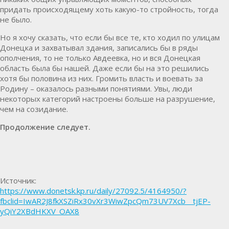
придать происходящему хоть какую-то стройность, тогда
не было.
Но я хочу сказать, что если бы все те, кто ходил по улицам
Донецка и захватывал здания, записались бы в ряды
ополчения, то не только Авдеевка, но и вся Донецкая
область была бы нашей. Даже если бы на это решились
хотя бы половина из них. Громить власть и воевать за
Родину – оказалось разными понятиями. Увы, люди
некоторых категорий настроены больше на разрушение,
чем на созидание.
Продолжение следует.
Источник:
https://www.donetsk.kp.ru/daily/27092.5/4164950/?
fbclid=IwAR2J8fkXSZiRx30vXr3WiwZpcQm73UV7Xcb__tjEP-
yQiY2XBdHKXV_OAX8