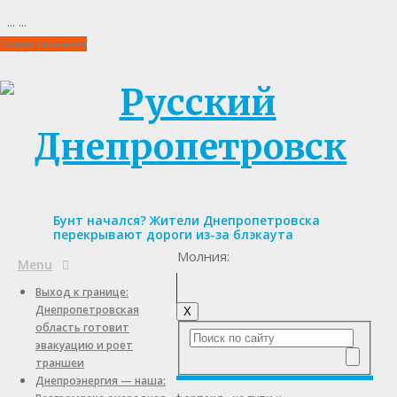
...
...
Пожертвования
Бунт начался? Жители Днепропетровска
перекрывают дороги из-за блэкаута
Молния:
Menu
Выход к границе:
Днепропетровская
X
область готовит
эвакуацию и роет
траншеи
Днепроэнергия — наша: