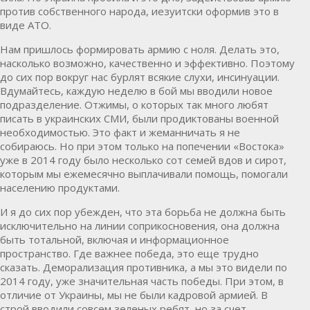
против собственного народа, иезуитски оформив это в
виде АТО.
Нам пришлось формировать армию с ноля. Делать это,
насколько возможно, качественно и эффективно. Поэтому
до сих пор вокруг нас бурлят всякие слухи, инсинуации.
Вдумайтесь, каждую неделю в бой мы вводили новое
подразделение. Отжимы, о которых так много любят
писать в украинских СМИ, были продиктованы военной
необходимостью. Это факт и жеманничать я не
собираюсь. Но при этом только на попечении «
Востока
»
уже в 2014 году было несколько сот семей вдов и сирот,
которым мы ежемесячно выплачивали помощь, помогали
населению продуктами.
И я до сих пор убежден, что эта борьба не должна быть
исключительно на линии соприкосновения, она должна
быть тотальной, включая и информационное
пространство. Где важнее победа, это еще трудно
сказать. Деморализация противника, а мы это видели по
2014 году, уже значительная часть победы. При этом, в
отличие от Украины, мы не были кадровой армией. В
строй вводили совсем зеленых ребят, но за счет