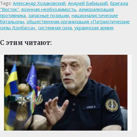
Tags:
Александр Ходаковский
,
Андрей Бабицкий
,
бригада
"Восток"
,
военная необходимость
,
деморализация
противника
,
запасные позиции
,
националистические
батальоны
,
общественная организация «Патриотические
силы Донбасса»
,
системная сила
,
украинская армия
С этим читают: