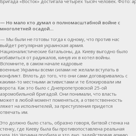
Бригада «Восток» достигала четырех тысяч человек. Фото: а
— Но мало кто думал о полномасштабной войне с
многолетней осадой…
— Мы были не готовы тогда к одному, что против нас
выйдет регулярная украинская армия.
Националистические батальоны, да. Киеву выгодно было
избавиться от радикалов, кинув их в котел войны.
Вспомните, в самом начале кадровые
военные
Украины
всеми силами не желали вступать в
конфликт. Вплоть до того, что они сами договаривались с
какими-то местными активистами и те блокировали им
ворота. Как это было с Днепропетровской 25-ой
аэромобильной бригадой. Они понимали, что власть
может в любой момент поменяться, а ответственность
ляжет на исполнителей, за преступления придется
отвечать им.
Это должно было стать, образно говоря, битвой стенка на
стенку, где Киеву была бы противопоставлена реальная
сила. Но Украина пробила и это дно, задействовав армию