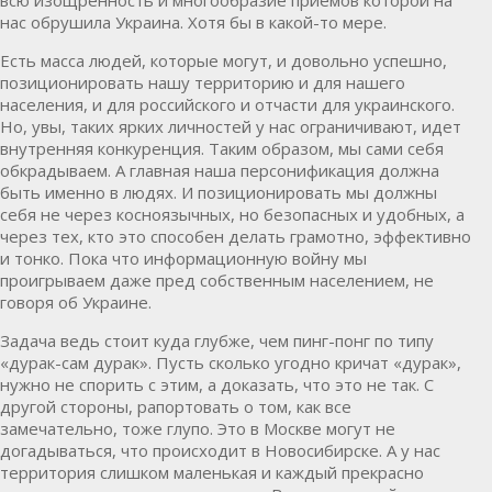
нас обрушила Украина. Хотя бы в какой-то мере.
Есть масса людей, которые могут, и довольно успешно,
позиционировать нашу территорию и для нашего
населения, и для российского и отчасти для украинского.
Но, увы, таких ярких личностей у нас ограничивают, идет
внутренняя конкуренция. Таким образом, мы сами себя
обкрадываем. А главная наша персонификация должна
быть именно в людях. И позиционировать мы должны
себя не через косноязычных, но безопасных и удобных, а
через тех, кто это способен делать грамотно, эффективно
и тонко. Пока что информационную войну мы
проигрываем даже пред собственным населением, не
говоря об Украине.
Задача ведь стоит
куда
глубже, чем пинг-понг по типу
«дурак-сам дурак». Пусть сколько угодно кричат «дурак»,
нужно не спорить с этим, а доказать, что это не так. С
другой стороны, рапортовать о том, как все
замечательно, тоже глупо. Это в
Москве
могут не
догадываться, что происходит в
Новосибирске
. А у нас
территория слишком маленькая и каждый прекрасно