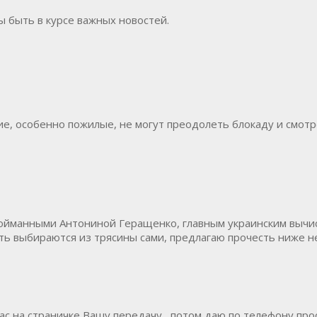
бы быть в курсе важных новостей.
ие, особенно пожилые, не могут преодолеть блокаду и смот
 пойманными Антониной Геращенко, главным украинским вычи
пусть выбираются из трясины сами, предлагаю прочесть ниже 
Вас на страничке Вашу передачу , потом даю по телефону про