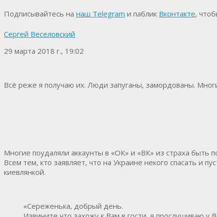
Подписывайтесь на
наш Telegram
и паблик
Вконтакте
, что
Сергей Веселовский
29 марта 2018 г., 19:02
Всё реже я получаю их. Люди запуганы, замордованы. Мног
Многие поудаляли аккаунты в «ОК» и «ВК» из страха быть
Всем тем, кто заявляет, что на Украине некого спасать и 
киевлянкой.
«Сереженька, добрый день.
Извините что захожу к Вам в гости, я прослушиваю у 