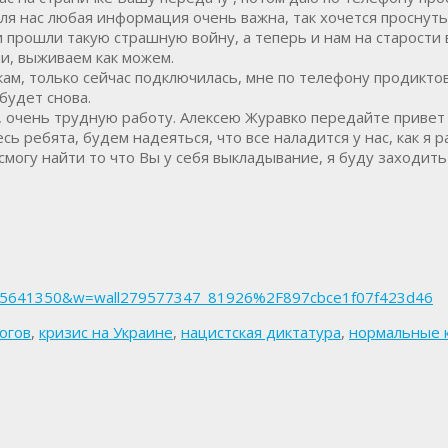
ля нас любая информация очень важна, так хочется проснутьс
 прошли такую страшную войну, а теперь и нам на старости вы
и, выживаем как можем.
кам, только сейчас подключилась, мне по телефону продикто
будет снова.
те, очень трудную работу. Алексею Журавко передайте привет
ь ребята, будем надеяться, что все наладится у нас, как я р
смогу найти то что Вы у себя выкладывание, я буду заходить 
=255641350&w=wall279577347_81926%2F897cbce1f07f423d46
огов
,
кризис на Украине
,
нацистская диктатура
,
нормальные 