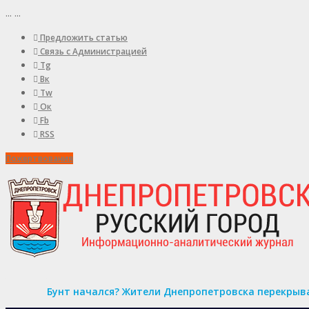
...
...
Предложить статью
Связь с Администрацией
Tg
Вк
Tw
Ок
Fb
RSS
Пожертвования
Бунт начался? Жители Днепропетровска перекрыва