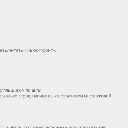
реть/читать «Ньюс Фронт».
сляльщиком по айпи.
несколько строк, написанных незнакомой мне пожилой
слушивать у кого нет интернета, кому рассказываю