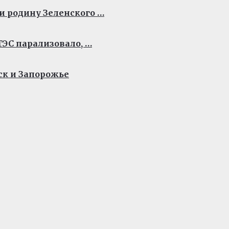
и родину Зеленского …
ЭС парализовало, …
ск и Запорожье