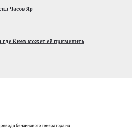
тил Часов Яр
 и где Киев может её применить
еревода бензинового генератора на