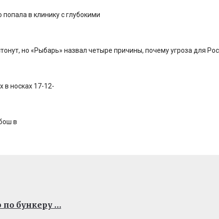
о попала в клинику с глубокими
тонут, но «Рыбарь» назвал четыре причины, почему угроза для Ро
 в носках 17-12-
бош в
 по бункеру …