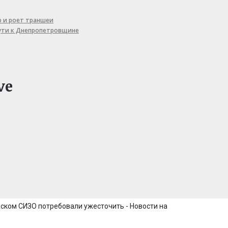
ю и роет траншеи
пути к Днепропетровщине
ve
ском СИЗО потребовали ужесточить - Новости на