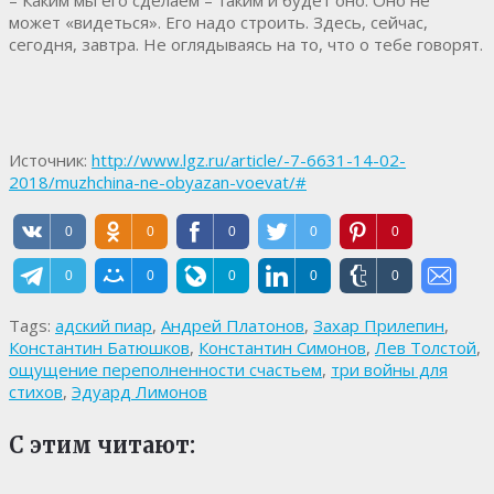
может «видеться». Его надо строить. Здесь, сейчас,
сегодня, завтра. Не оглядываясь на то, что о тебе говорят.
Источник:
http://www.lgz.ru/article/-7-6631-14-02-
2018/muzhchina-ne-obyazan-voevat/#
0
0
0
0
0
0
0
0
0
0
Tags:
адский пиар
,
Андрей Платонов
,
Захар Прилепин
,
Константин Батюшков
,
Константин Симонов
,
Лев Толстой
,
ощущение переполненности счастьем
,
три войны для
стихов
,
Эдуард Лимонов
С этим читают: