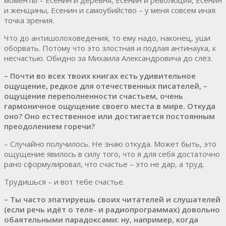
и женщины, Есенин и самоубийство – у меня совсем иная
точка зрения.
Что до антишолоховедения, то ему надо, наконец, уши
оборвать. Потому что это злостная и подлая антинаука, к
несчастью. Обидно за Михаила Александровича до слёз.
– Почти во всех твоих книгах есть удивительное
ощущение, редкое для оте­чественных писателей, –
ощущение переполненности счастьем, очень
гармоничное ощущение своего места в мире. Откуда
оно? Оно естественное или достигается постоянным
преодолением горечи?
– Случайно получилось. Не знаю откуда. Может быть, это
ощущение явилось в силу того, что я для себя достаточно
рано сформулировал, что счастье – это не дар, а труд.
Трудишься – и вот тебе счастье.
– Ты часто эпатируешь своих читателей и слушателей
(если речь идёт о теле- и радиопрограммах) довольно
обаятельными парадоксами: ну, например, когда