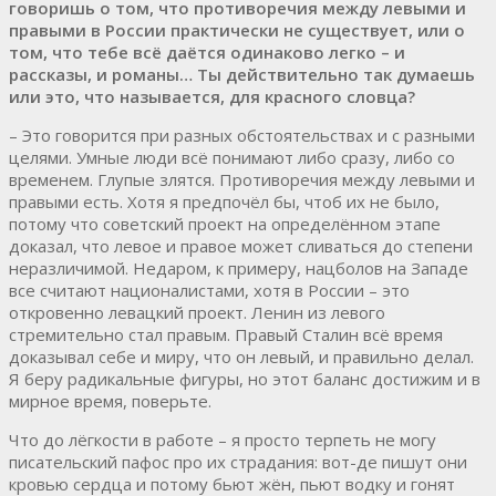
говоришь о том, что противоречия между левыми и
правыми в России практически не существует, или о
том, что тебе всё даётся одинаково легко – и
рассказы, и романы… Ты действительно так думаешь
или это, что называется, для красного словца?
– Это говорится при разных обстоятельствах и с разными
целями. Умные люди всё понимают либо сразу, либо со
временем. Глупые злятся. Противоречия между левыми и
правыми есть. Хотя я предпочёл бы, чтоб их не было,
потому что советский проект на определённом этапе
доказал, что левое и правое может сливаться до степени
неразличимой. Недаром, к примеру, нацболов на Западе
все считают националистами, хотя в России – это
откровенно левацкий проект. Ленин из левого
стремительно стал правым. Правый Сталин всё время
доказывал себе и миру, что он левый, и правильно делал.
Я беру радикальные фигуры, но этот баланс достижим и в
мирное время, поверьте.
Что до лёгкости в работе – я просто терпеть не могу
писательский пафос про их страдания: вот-де пишут они
кровью сердца и потому бьют жён, пьют водку и гонят