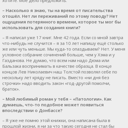
хотите. Моё дело предложить.
– Насколько я знаю, ты на время от писательства
отошёл. Нет ли переживаний по этому поводу? Нет
ощущения потерянного времени, которое ты мог бы
использовать для создания книги?
– Я написал уже 17 книг. Мне 42 года. Если со мной завтра
что-нибудь не случится – я за 10 лет напишу ещё столько
же или чуть меньше. Мы куда-то опаздываем? Нет. У меня
условное собрание сочинений больше, чем у Хэма и у
Газданова. Не думаю, что всем нам надо Дюма или
Бальзака воспринимать в качестве образца. В конце
концов Лев Николаевич наш Толстой позволял себе по
нескольку лет кряду не писать. Вместо «ни дня без
строчки» надо вводить закон «год-другой помолчи,
браток».
– Мой любимый роман у тебя – «Патологии». Как
думаешь, что-то подобное может появиться
впоследствии о Донбассе?
– Я уже не помню этой книжки, она написана была в
прошлой жизни, я ни за что такую сегодня не стал бы