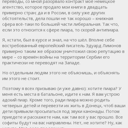
переводы, со мной разорвало контракт моё немецкое
агентство, которое продало мои книги в двадцать
примерно стран; да и в России, в силу уже других
обстоятельств, дела пошли не так хорошо – книжная
сфера всё-таки по большей части либеральная. Так что,
если это относится к сфере пиара, то скорей антипиара.
Я, кстати, был в курсе и знал, на что шёл. Вполне себе
востребованный европейский писатель Эдуард Лимонов
примерно таким же образом уничтожил свою репутацию в
мире – со времён войны на территории Сербии его
практически не переводят на Западе.
Но отдельным людям этого не объяснишь, и объяснять
им этого не стоит.
Поэтому я всех призываю (и уже давно): хотите пиара? У
меня есть места в батальоне, идите к нам. Я вам устрою
адский пиар. Кроме того, ради пиара можно родить
четверых детей и перевезти их жить в Донецк, чтоб ваши
дети привыкли просыпаться под звуки канонады. Потом
приедете и расскажете нам, как там всё у вас прошло. Все
софиты будут на вас направлены. Нет, не хотите? Ну, как