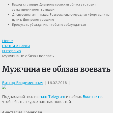
Выход к границе: Днепропетровская область готовит
эвакуацию и роет траншеи
Днепроэнергия — наша: Разгромлена очередная «фортеця» на
пути к Днепропетровщине
Профукать убеждения, чтобы не заблуждаться
Home
Статьи и Блоги
Интервью
Мужчина не обязан воевать
Мужчина не обязан воевать
Виктор Владимирович
|
16.02.2018
|
Подписывайтесь на
наш Telegram
и паблик
Вконтакте
,
чтобы быть в курсе важных новостей.
Анастасия Ермакова