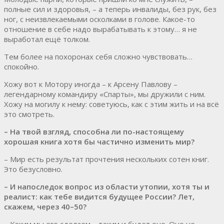
полные сил и здоровья, – а теперь инвалиды, без рук, без
ног, с неизвлекаемыми осколками в голове. Какое-то
отношение в себе надо вырабатывать к этому… я не
выработал ещё толком.
Тем более на похоронах себя сложно чувствовать…
спокойно.
Хожу вот к Мотору иногда – к Арсену Павлову –
легендарному командиру «Спарты», мы дружили с ним.
Хожу на могилу к нему: советуюсь, как с этим жить и на всё
это смотреть.
– На твой взгляд, способна ли по-настоящему
хорошая книга хотя бы частично изменить мир?
– Мир есть результат прочтения нескольких сотен книг.
Это безусловно.
– И напоследок вопрос из области утопии, хотя ты и
реалист: как тебе видится будущее России? Лет,
скажем, через 40–50?
– Каким мы его сделаем – таким и будет оно. Оно не