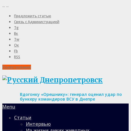
...
...
Предложить статью
Связь с Администрацией
Tg
Вк
Tw
Ок
Fb
RSS
Пожертвования
Вдогонку «Орешнику»: генерал оценил удар по
бункеру командиров ВСУ в Днепре
Menu
Статьи
Интервью
Из жизни диких животных