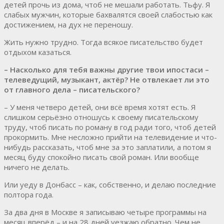
детей прочь из дома, чтоб не мешали работать. Тьфу. Я
слабых мужчин, которые бахвалятся своей слабостью как
достижением, на дух не переношу.
Жить нужно трудно. Тогда всякое писательство будет
отдыхом казаться.
– Насколько для тебя важны другие твои ипостаси –
телеведущий, музыкант, актёр? Не отвлекает ли это
от главного дела – писательского?
– У меня четверо детей, они всё время хотят есть. Я
слишком серьёзно отношусь к своему писательскому
труду, чтоб писать по роману в год ради того, чтоб детей
прокормить. Мне несложно прийти на телевидение и что-
нибудь рассказать, чтоб мне за это заплатили, а потом я
месяц буду спокойно писать свой роман. Или вообще
ничего не делать.
Или уеду в Донбасс – как, собственно, и делаю последние
полтора года.
За два дня в Москве я записываю четыре программы на
месяц вперёд – и на 28 дней уезжаю обратно. Чем не