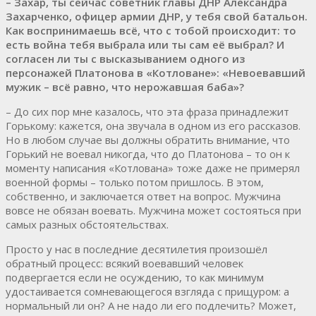
– Захар, ты сейчас советник главы ДНР Александра
Захарченко, офицер армии ДНР, у тебя свой батальон.
Как воспринимаешь всё, что с тобой происходит: то
есть война тебя выбрала или ты сам её выбрал? И
согласен ли ты с высказыванием одного из
персонажей Платонова в «Котловане»: «Невоевавший
мужик – всё равно, что нерожавшая баба»?
– До сих пор мне казалось, что эта фраза принадлежит
Горькому: кажется, она звучала в одном из его рассказов.
Но в любом случае вы должны обратить внимание, что
Горький не воевал никогда, что до Платонова – то он к
моменту написания «Котлована» тоже даже не примерял
военной формы – только потом пришлось. В этом,
собственно, и заключается ответ на вопрос. Мужчина
вовсе не обязан воевать. Мужчина может состояться при
самых разных обстоятельствах.
Просто у нас в последние десятилетия произошёл
обратный процесс: всякий воевавший человек
подвергается если не осуждению, то как минимум
удостаивается сомневающегося взгляда с прищуром: а
нормальный ли он? А не надо ли его подлечить? Может,