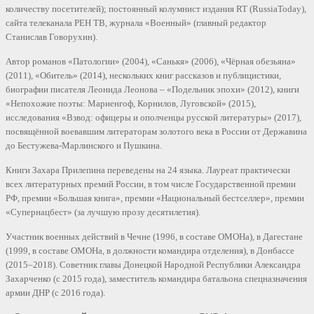
количеству посетителей); постоянный колумнист издания RT (RussiaToday),
сайта телеканала РЕН ТВ, журнала «Военный» (главный редактор
Станислав Говорухин).
Автор романов «Патологии» (2004), «Санькя» (2006), «Чёрная обезьяна»
(2011), «Обитель» (2014), нескольких книг рассказов и публицистики,
биографии писателя Леонида Леонова – «Подельник эпохи» (2012), книги
«Непохожие поэты: Мариенгоф, Корнилов, Луговской» (2015),
исследования «Взвод: офицеры и ополченцы русской литературы» (2017),
посвящённой воевавшим литераторам золотого века в России от Державина
до Бестужева-Марлинского и Пушкина.
Книги Захара Прилепина переведены на 24 языка. Лауреат практически
всех литературных премий России, в том числе Государственной премии
РФ, премии «Большая книга», премии «Национальный бестселлер», премии
«Супернацбест» (за лучшую прозу десятилетия).
Участник военных действий в Чечне (1996, в составе ОМОНа), в Дагестане
(1999, в составе ОМОНа, в должности командира отделения), в Донбассе
(2015–2018). Советник главы Донецкой Народной Республики Александра
Захарченко (с 2015 года), заместитель командира батальона спецназначения
армии ДНР (с 2016 года).