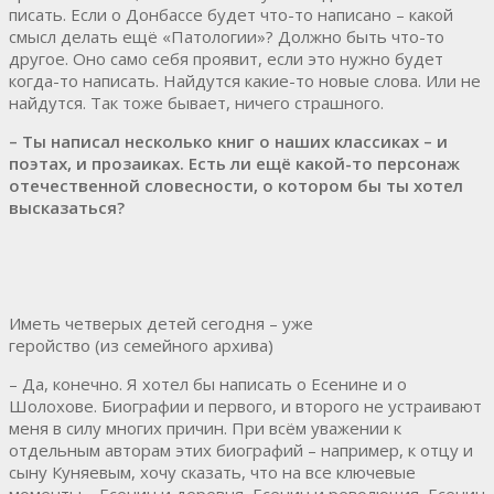
писать. Если о Донбассе будет что-то написано – какой
смысл делать ещё «Патологии»? Должно быть что-то
другое. Оно само себя проявит, если это нужно будет
когда-то написать. Найдутся какие-то новые слова. Или не
найдутся. Так тоже бывает, ничего страшного.
– Ты написал несколько книг о наших классиках – и
поэтах, и прозаиках. Есть ли ещё какой-то персонаж
отечественной словесности, о котором бы ты хотел
высказаться?
Иметь четверых детей сегодня – уже
геройство (из семейного архива)
– Да, конечно. Я хотел бы написать о Есенине и о
Шолохове. Биографии и первого, и второго не устраивают
меня в силу многих причин. При всём уважении к
отдельным авторам этих биографий – например, к отцу и
сыну Куняевым, хочу сказать, что на все ключевые
моменты – Есенин и деревня, Есенин и революция, Есенин