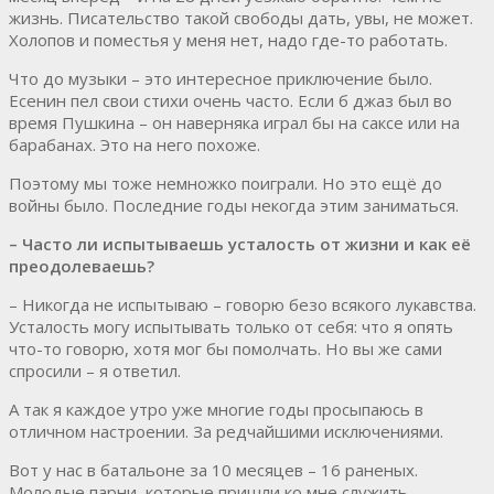
жизнь. Писательство такой свободы дать, увы, не может.
Холопов и поместья у меня нет, надо где-то работать.
Что до музыки – это интересное приключение было.
Есенин пел свои стихи очень часто. Если б джаз был во
время Пушкина – он наверняка играл бы на саксе или на
барабанах. Это на него похоже.
Поэтому мы тоже немножко поиграли. Но это ещё до
войны было. Последние годы некогда этим заниматься.
– Часто ли испытываешь усталость от жизни и как её
преодолеваешь?
– Никогда не испытываю – говорю безо всякого лукавства.
Усталость могу испытывать только от себя: что я опять
что-то говорю, хотя мог бы помолчать. Но вы же сами
спросили – я ответил.
А так я каждое утро уже многие годы просыпаюсь в
отличном настроении. За редчайшими исключениями.
Вот у нас в батальоне за 10 месяцев – 16 раненых.
Молодые парни, которые пришли ко мне служить, –