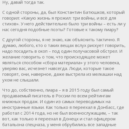
Ну, давай тогда так.
С одной стороны, да, был Константин Батюшков, который
говорил: «Какую жизнь я прожил: три войны, и всё для
стихов». У него действительно было три войны – есть ли у
нас сегодня подобные поэты? Готовые к такому пиару?
С другой стороны, я не знаю, как объяснить тактично. Я
думаю, любого, кто о таких вещах вслух рискует говорить,
надо посадить в окоп – под один получасовой обстрел. И
желание говорить о том, что происходящее может
являться способом «сбора материала» у этого человека,
уверяю вас, исчезнет навсегда. Люди, которые такое
говорят, они, наверное, даже выстрела из мелкашки над
ухом не слышали.
Что до, собственно, пиара – я в 2015 году был самый
продаваемый писатель в России по всем рейтингам
книжных продаж. И один из самых переводимых на
иностранные языки. Как только я переехал в Донбасс, где
работал с 2014 года, но не был военнослужащим, – так
вот, как только я переехал в Донецк и стал офицером
батальона спецназа, у меня обрубились все западные