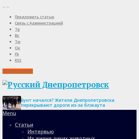
...
...
Предложить статью
Связь с Администрацией
Tg
Вк
Tw
Ок
Fb
RSS
Пожертвования
Бунт начался? Жители Днепропетровска
перекрывают дороги из-за блэкаута
Menu
Статьи
Интервью
Из жизни диких животных