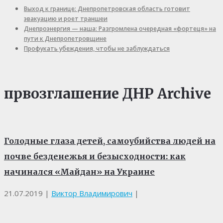
Выход к границе: Днепропетровская область готовит
эвакуацию и роет траншеи
Днепроэнергия — наша: Разгромлена очередная «фортеця» на
пути к Днепропетровщине
Профукать убеждения, чтобы не заблуждаться
првозглашение ДНР Archive
Голодные глаза детей, самоубийства людей на
почве безденежья и безысходности: как
начинался «Майдан» на Украине
21.07.2019
|
Виктор Владимирович
|