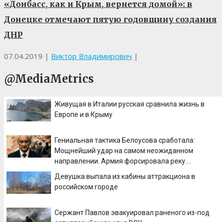
«Донбасс, как и Крым, вернется домой»: в
Донецке отмечают пятую годовщину создания
ДНР
07.04.2019
|
Виктор Владимирович
|
@MediaMetrics
Живущая в Италии русская сравнила жизнь в
Европе и в Крыму
Гениальная тактика Белоусова сработала:
Мощнейший удар на самом неожиданном
направлении. Армия форсировала реку.
Ключевой узел обороны пал
Девушка выпала из кабины аттракциона в
российском городе
Сержант Павлов эвакуировал раненого из-под