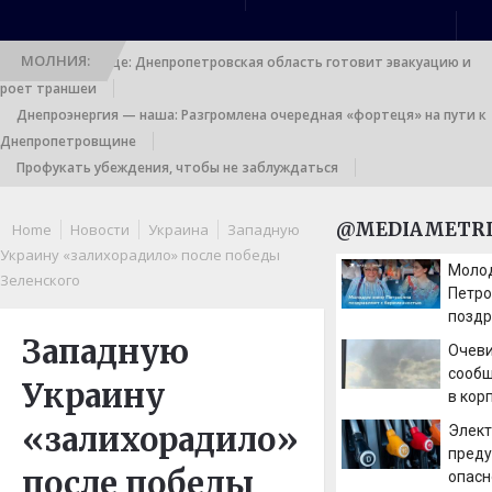
МОЛНИЯ:
Выход к границе: Днепропетровская область готовит эвакуацию и
роет траншеи
Днепроэнергия — наша: Разгромлена очередная «фортеця» на пути к
Днепропетровщине
Профукать убеждения, чтобы не заблуждаться
@MEDIAMETRI
Home
Новости
Украина
Западную
Украину «залихорадило» после победы
Моло
Зеленского
Петро
поздр
бере
Западную
Очев
сообщ
Украину
в кор
«залихорадило»
Элект
преду
после победы
опасн