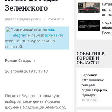
бензи
Пяти
Зеленского
генер
выпал
этажа
Виктор Владимирович
|
26.04.2019
«Год 
облил
Подписывайтесь на
наш
Расск
Telegram
и паблик
Вконтакте
,
петер
чтобы быть в курсе важных
жест
новостей.
напад
СОБЫТИЯ В
реаб
ГОРОДЕ И
Роман Стодоля
ОБЛАСТИ
26 апреля 2019 г., 17:13
Вдогонку
«Орешнику»:
генерал
оценил удар по
После победы во втором туре
бункеру …
19.01.2026
0
выборов президента Украины
шоумена
Владимира Зеленского
,