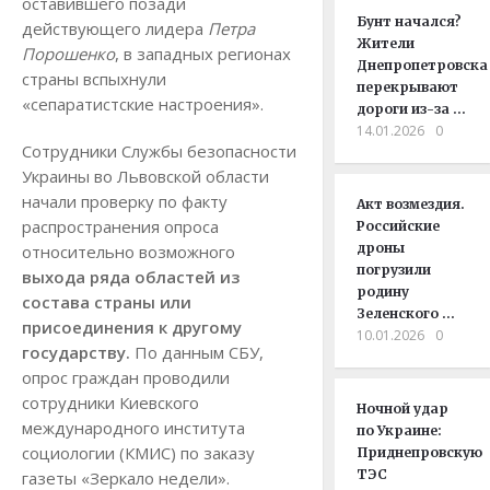
оставившего позади
Бунт начался?
действующего лидера
Петра
Жители
Порошенко
, в западных регионах
Днепропетровска
страны вспыхнули
перекрывают
«сепаратистские настроения».
дороги из-за …
14.01.2026
0
Сотрудники Службы безопасности
Украины во Львовской области
начали проверку по факту
Акт возмездия.
распространения опроса
Российские
дроны
относительно возможного
погрузили
выхода ряда областей из
родину
состава страны или
Зеленского …
присоединения к другому
10.01.2026
0
государству.
По данным СБУ,
опрос граждан проводили
сотрудники Киевского
Ночной удар
международного института
по Украине:
социологии (КМИС) по заказу
Приднепровскую
ТЭС
газеты «Зеркало недели».