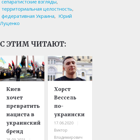
сепаратистские взгляды
,
территориальная целостность
,
федеративная Украина
,
Юрий
Луценко
С ЭТИМ ЧИТАЮТ:
Киев
Хорст
хочет
Вессель
превратить
по-
нациста в
украински
украинский
17.06.2020
|
Виктор
бренд
Владимирович
25.03.2021
|